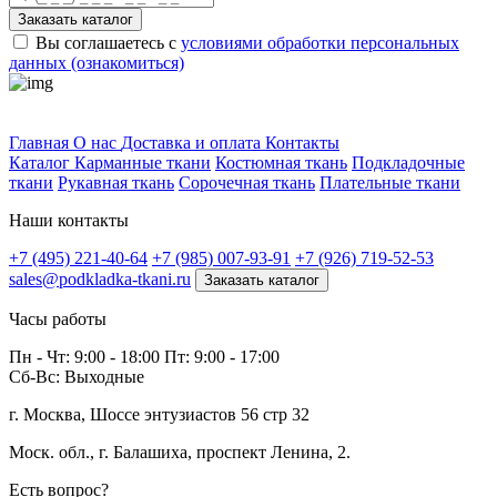
Заказать каталог
Вы соглашаетесь с
условиями обработки персональных
данных (ознакомиться)
Профитек ткани
Главная
О нас
Доставка и оплата
Контакты
Каталог
Карманные ткани
Костюмная ткань
Подкладочные
ткани
Рукавная ткань
Сорочечная ткань
Плательные ткани
Наши контакты
+7 (495) 221-40-64
+7 (985) 007-93-91
+7 (926) 719-52-53
sales@podkladka-tkani.ru
Заказать каталог
Часы работы
Пн - Чт: 9:00 - 18:00 Пт: 9:00 - 17:00
Сб-Вс: Выходные
г. Москва, Шоссе энтузиастов 56 стр 32
Моск. обл., г. Балашиха, проспект Ленина, 2.
Есть вопрос?