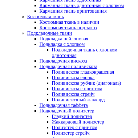
Карманная ткань однотонная с хлопком
Карманная ткань принтованная
Костюмная ткань
Костюмная ткань в наличии
Костюмная ткань под заказ
Подкладочные ткани
Подкладка нейлоновая
Подкладка с хлопком
Подкладочная ткань с хлопком
однотонная
Подкладочная вискоза
Подкладочная поливискоза
Поливискоза гладкокрашеная
Поливискоза елочка
Поливискоза рубчик (диагональ)
Поливискоза с принтом
Поливискоза стрейч
Поливискозный жаккард
Подкладочная таффета
Подкладочный полиэстер
Гладкий полиэстер
Жаккардовый полиэстер
Полиэстер с принтом
Полиэстер стрейч