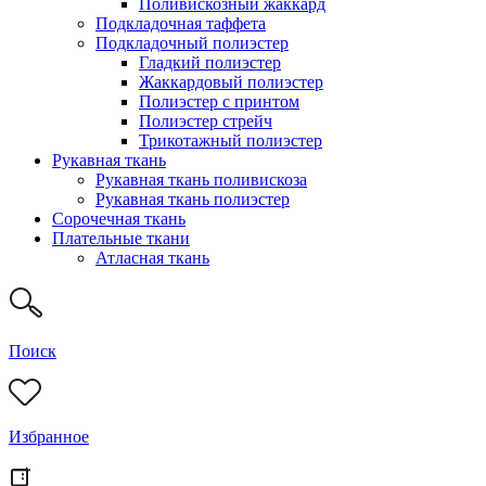
Поливискозный жаккард
Подкладочная таффета
Подкладочный полиэстер
Гладкий полиэстер
Жаккардовый полиэстер
Полиэстер с принтом
Полиэстер стрейч
Трикотажный полиэстер
Рукавная ткань
Рукавная ткань поливискоза
Рукавная ткань полиэстер
Сорочечная ткань
Плательные ткани
Атласная ткань
Поиск
Избранное