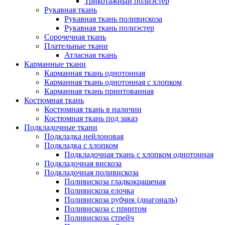
Трикотажный полиэстер
Рукавная ткань
Рукавная ткань поливискоза
Рукавная ткань полиэстер
Сорочечная ткань
Плательные ткани
Атласная ткань
Карманные ткани
Карманная ткань однотонная
Карманная ткань однотонная с хлопком
Карманная ткань принтованная
Костюмная ткань
Костюмная ткань в наличии
Костюмная ткань под заказ
Подкладочные ткани
Подкладка нейлоновая
Подкладка с хлопком
Подкладочная ткань с хлопком однотонная
Подкладочная вискоза
Подкладочная поливискоза
Поливискоза гладкокрашеная
Поливискоза елочка
Поливискоза рубчик (диагональ)
Поливискоза с принтом
Поливискоза стрейч