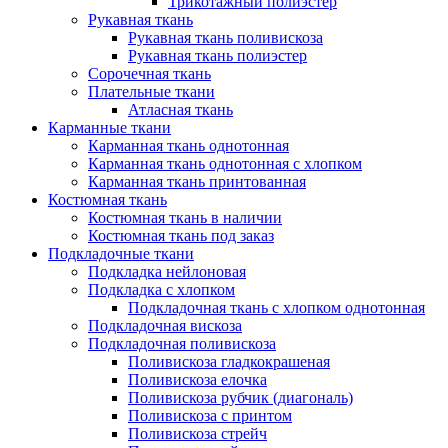
Трикотажный полиэстер
Рукавная ткань
Рукавная ткань поливискоза
Рукавная ткань полиэстер
Сорочечная ткань
Плательные ткани
Атласная ткань
Карманные ткани
Карманная ткань однотонная
Карманная ткань однотонная с хлопком
Карманная ткань принтованная
Костюмная ткань
Костюмная ткань в наличии
Костюмная ткань под заказ
Подкладочные ткани
Подкладка нейлоновая
Подкладка с хлопком
Подкладочная ткань с хлопком однотонная
Подкладочная вискоза
Подкладочная поливискоза
Поливискоза гладкокрашеная
Поливискоза елочка
Поливискоза рубчик (диагональ)
Поливискоза с принтом
Поливискоза стрейч