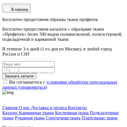
В корзину
Бесплатно предоставим образцы ткани профитек
Бесплатно предоставим
каталоги с образцами ткани
«Профитек»
более 500 видов
поливискозной, полиэстеровой,
подкладочной и карманной ткани
В течение 3-х дней
(1-го дня по Москве), в любой город
России и СНГ
Заказать каталог
Вы соглашаетесь с
условиями обработки персональных
данных (ознакомиться)
Профитек ткани
Главная
О нас
Доставка и оплата
Контакты
Каталог
Карманные ткани
Костюмная ткань
Подкладочные
ткани
Рукавная ткань
Сорочечная ткань
Плательные ткани