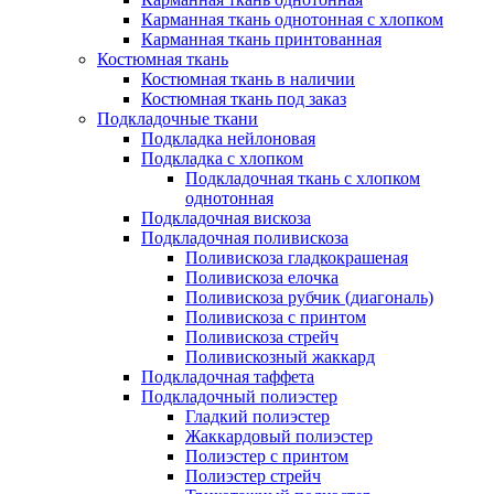
Карманная ткань однотонная с хлопком
Карманная ткань принтованная
Костюмная ткань
Костюмная ткань в наличии
Костюмная ткань под заказ
Подкладочные ткани
Подкладка нейлоновая
Подкладка с хлопком
Подкладочная ткань с хлопком
однотонная
Подкладочная вискоза
Подкладочная поливискоза
Поливискоза гладкокрашеная
Поливискоза елочка
Поливискоза рубчик (диагональ)
Поливискоза с принтом
Поливискоза стрейч
Поливискозный жаккард
Подкладочная таффета
Подкладочный полиэстер
Гладкий полиэстер
Жаккардовый полиэстер
Полиэстер с принтом
Полиэстер стрейч