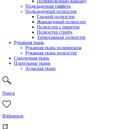
Поливискозный жаккард
Подкладочная таффета
Подкладочный полиэстер
Гладкий полиэстер
Жаккардовый полиэстер
Полиэстер с принтом
Полиэстер стрейч
Трикотажный полиэстер
Рукавная ткань
Рукавная ткань поливискоза
Рукавная ткань полиэстер
Сорочечная ткань
Плательные ткани
Атласная ткань
Поиск
Избранное