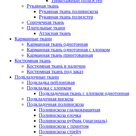
Трикотажный полиэстер
Рукавная ткань
Рукавная ткань поливискоза
Рукавная ткань полиэстер
Сорочечная ткань
Плательные ткани
Атласная ткань
Карманные ткани
Карманная ткань однотонная
Карманная ткань однотонная с хлопком
Карманная ткань принтованная
Костюмная ткань
Костюмная ткань в наличии
Костюмная ткань под заказ
Подкладочные ткани
Подкладка нейлоновая
Подкладка с хлопком
Подкладочная ткань с хлопком однотонная
Подкладочная вискоза
Подкладочная поливискоза
Поливискоза гладкокрашеная
Поливискоза елочка
Поливискоза рубчик (диагональ)
Поливискоза с принтом
Поливискоза стрейч