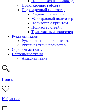
Поливискозный жаккард
Подкладочная таффета
Подкладочный полиэстер
Гладкий полиэстер
Жаккардовый полиэстер
Полиэстер с принтом
Полиэстер стрейч
Трикотажный полиэстер
Рукавная ткань
Рукавная ткань поливискоза
Рукавная ткань полиэстер
Сорочечная ткань
Плательные ткани
Атласная ткань
Поиск
Избранное