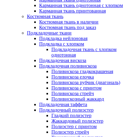
Карманная ткань однотонная с хлопком
Карманная ткань принтованная
Костюмная ткань
Костюмная ткань в наличии
Костюмная ткань под заказ
Подкладочные ткани
Подкладка нейлоновая
Подкладка с хлопком
Подкладочная ткань с хлопком
однотонная
Подкладочная вискоза
Подкладочная поливискоза
Поливискоза гладкокрашеная
Поливискоза елочка
Поливискоза рубчик (диагональ)
Поливискоза с принтом
Поливискоза стрейч
Поливискозный жаккард
Подкладочная таффета
Подкладочный полиэстер
Гладкий полиэстер
Жаккардовый полиэстер
Полиэстер с принтом
Полиэстер стрейч