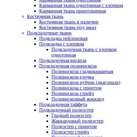
Карманная ткань однотонная с хлопком
Карманная ткань принтованная
Костюмная ткань
Костюмная ткань в наличии
Костюмная ткань под заказ
Подкладочные ткани
Подкладка нейлоновая
Подкладка с хлопком
Подкладочная ткань с хлопком
однотонная
Подкладочная вискоза
Подкладочная поливискоза
Поливискоза гладкокрашеная
Поливискоза елочка
Поливискоза рубчик (диагональ)
Поливискоза с принтом
Поливискоза стрейч
Поливискозный жаккард
Подкладочная таффета
Подкладочный полиэстер
Гладкий полиэстер
Жаккардовый полиэстер
Полиэстер с принтом
Полиэстер стрейч