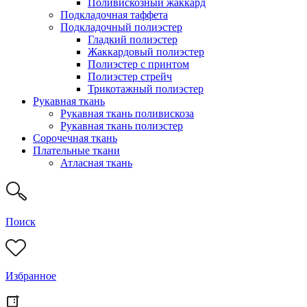
Поливискозный жаккард
Подкладочная таффета
Подкладочный полиэстер
Гладкий полиэстер
Жаккардовый полиэстер
Полиэстер с принтом
Полиэстер стрейч
Трикотажный полиэстер
Рукавная ткань
Рукавная ткань поливискоза
Рукавная ткань полиэстер
Сорочечная ткань
Плательные ткани
Атласная ткань
Поиск
Избранное