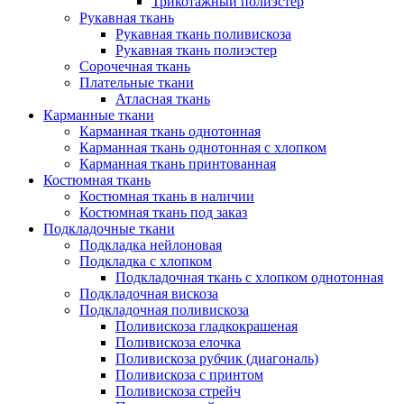
Трикотажный полиэстер
Рукавная ткань
Рукавная ткань поливискоза
Рукавная ткань полиэстер
Сорочечная ткань
Плательные ткани
Атласная ткань
Карманные ткани
Карманная ткань однотонная
Карманная ткань однотонная с хлопком
Карманная ткань принтованная
Костюмная ткань
Костюмная ткань в наличии
Костюмная ткань под заказ
Подкладочные ткани
Подкладка нейлоновая
Подкладка с хлопком
Подкладочная ткань с хлопком однотонная
Подкладочная вискоза
Подкладочная поливискоза
Поливискоза гладкокрашеная
Поливискоза елочка
Поливискоза рубчик (диагональ)
Поливискоза с принтом
Поливискоза стрейч