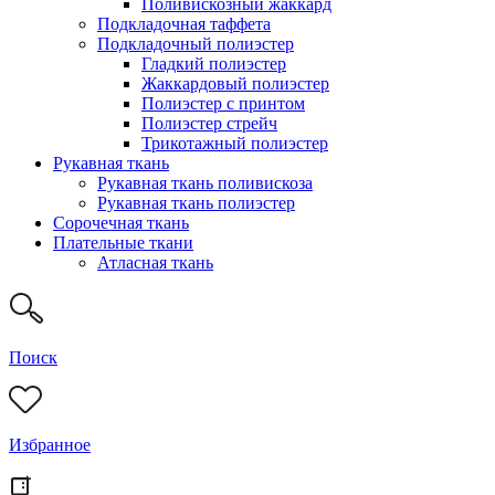
Поливискозный жаккард
Подкладочная таффета
Подкладочный полиэстер
Гладкий полиэстер
Жаккардовый полиэстер
Полиэстер с принтом
Полиэстер стрейч
Трикотажный полиэстер
Рукавная ткань
Рукавная ткань поливискоза
Рукавная ткань полиэстер
Сорочечная ткань
Плательные ткани
Атласная ткань
Поиск
Избранное