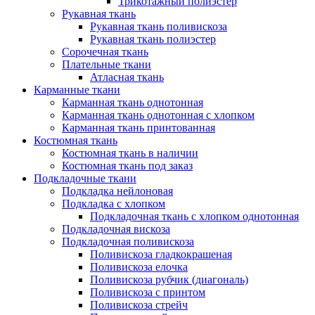
Трикотажный полиэстер
Рукавная ткань
Рукавная ткань поливискоза
Рукавная ткань полиэстер
Сорочечная ткань
Плательные ткани
Атласная ткань
Карманные ткани
Карманная ткань однотонная
Карманная ткань однотонная с хлопком
Карманная ткань принтованная
Костюмная ткань
Костюмная ткань в наличии
Костюмная ткань под заказ
Подкладочные ткани
Подкладка нейлоновая
Подкладка с хлопком
Подкладочная ткань с хлопком однотонная
Подкладочная вискоза
Подкладочная поливискоза
Поливискоза гладкокрашеная
Поливискоза елочка
Поливискоза рубчик (диагональ)
Поливискоза с принтом
Поливискоза стрейч