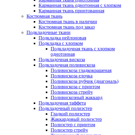
Карманная ткань однотонная с хлопком
Карманная ткань принтованная
Костюмная ткань
Костюмная ткань в наличии
Костюмная ткань под заказ
Подкладочные ткани
Подкладка нейлоновая
Подкладка с хлопком
Подкладочная ткань с хлопком
однотонная
Подкладочная вискоза
Подкладочная поливискоза
Поливискоза гладкокрашеная
Поливискоза елочка
Поливискоза рубчик (диагональ)
Поливискоза с принтом
Поливискоза стрейч
Поливискозный жаккард
Подкладочная таффета
Подкладочный полиэстер
Гладкий полиэстер
Жаккардовый полиэстер
Полиэстер с принтом
Полиэстер стрейч