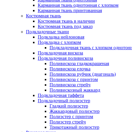
Карманная ткань однотонная с хлопком
Карманная ткань принтованная
Костюмная ткань
Костюмная ткань в наличии
Костюмная ткань под заказ
Подкладочные ткани
Подкладка нейлоновая
Подкладка с хлопком
Подкладочная ткань с хлопком однотон
Подкладочная вискоза
Подкладочная поливискоза
Поливискоза гладкокрашеная
Поливискоза елочка
Поливискоза рубчик (диагональ)
Поливискоза с принтом
Поливискоза стрейч
Поливискозный жаккард
Подкладочная таффета
Подкладочный полиэстер
Гладкий полиэстер
Жаккардовый полиэстер
Полиэстер с принтом
Полиэстер стрейч
Трикотажный полиэстер