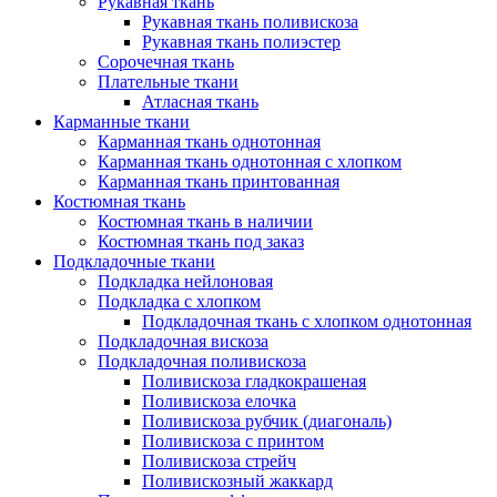
Рукавная ткань
Рукавная ткань поливискоза
Рукавная ткань полиэстер
Сорочечная ткань
Плательные ткани
Атласная ткань
Карманные ткани
Карманная ткань однотонная
Карманная ткань однотонная с хлопком
Карманная ткань принтованная
Костюмная ткань
Костюмная ткань в наличии
Костюмная ткань под заказ
Подкладочные ткани
Подкладка нейлоновая
Подкладка с хлопком
Подкладочная ткань с хлопком однотонная
Подкладочная вискоза
Подкладочная поливискоза
Поливискоза гладкокрашеная
Поливискоза елочка
Поливискоза рубчик (диагональ)
Поливискоза с принтом
Поливискоза стрейч
Поливискозный жаккард