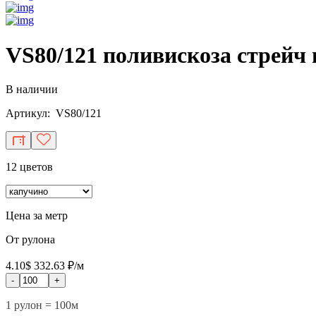
VS80/121 поливискоза стрейч 
В наличии
Артикул: VS80/121
12 цветов
Цена за метр
От рулона
4.10$
332.63 ₽/м
-
+
1 рулон = 100м