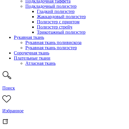
Подкладочная таффета
Подкладочный полиэстер
Гладкий полиэстер
Жаккардовый полиэстер
Полиэстер с принтом
Полиэстер стрейч
Трикотажный полиэстер
Рукавная ткань
Рукавная ткань поливискоза
Рукавная ткань полиэстер
Сорочечная ткань
Плательные ткани
Атласная ткань
Поиск
Избранное