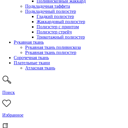
Поливискозный жаккард
Подкладочная таффета
Подкладочный полиэстер
Гладкий полиэстер
Жаккардовый полиэстер
Полиэстер с принтом
Полиэстер стрейч
Трикотажный полиэстер
Рукавная ткань
Рукавная ткань поливискоза
Рукавная ткань полиэстер
Сорочечная ткань
Плательные ткани
Атласная ткань
Поиск
Избранное