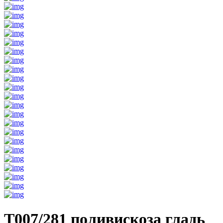
T007/281 поливискоза гладь