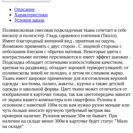
Описание
Характеристики
Условия заказа
Поливискозная смесовая подкладочная ткань сочетает в себе
вискозу и полиэстер. Гладь саржевого плетения (Твилл).
Имеет благородный внешний вид , приятная на ощупь.
Возможно применять с двус сторон . С лицевой стороны с
небольшим блеском с обратки матовая. Некоторые цвета с
контрастными нитями переливаются и имеет эффект шанжан .
Подкладка обладает отличными износостойким качеством,
крепкая на раздвижку, обладает хорошей терморегуляцией: от
поливискозы зимой не холодно, а летом не слишком жарко.
Ткань имеет широкое применение для изготовления верхней
одежды : костюмы, пальто, жакеты , куртки а также детской
одежды и школьной формы. Цвет ткани может отличаться от
изображения в карточке товара, так как цветопередача зависит
от экрана вашего компьютера или смартфона. Рулоны в
основном с намоткой 100м если вам нужно рулон меньше или
чуть больше внесите вручную требуемый метраж мы
проверим наличие. Рулонов меньше 50м не бывает. При
наличии на складе менее 300м в карточке будет статус "Мало
на складе"