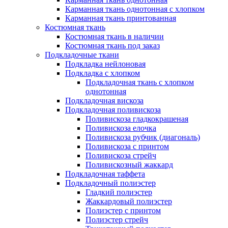
Карманная ткань однотонная с хлопком
Карманная ткань принтованная
Костюмная ткань
Костюмная ткань в наличии
Костюмная ткань под заказ
Подкладочные ткани
Подкладка нейлоновая
Подкладка с хлопком
Подкладочная ткань с хлопком
однотонная
Подкладочная вискоза
Подкладочная поливискоза
Поливискоза гладкокрашеная
Поливискоза елочка
Поливискоза рубчик (диагональ)
Поливискоза с принтом
Поливискоза стрейч
Поливискозный жаккард
Подкладочная таффета
Подкладочный полиэстер
Гладкий полиэстер
Жаккардовый полиэстер
Полиэстер с принтом
Полиэстер стрейч