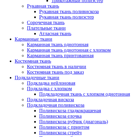
Трикотажный полиэстер
Рукавная ткань
Рукавная ткань поливискоза
Рукавная ткань полиэстер
Сорочечная ткань
Плательные ткани
Атласная ткань
Карманные ткани
Карманная ткань однотонная
Карманная ткань однотонная с хлопком
Карманная ткань принтованная
Костюмная ткань
Костюмная ткань в наличии
Костюмная ткань под заказ
Подкладочные ткани
Подкладка нейлоновая
Подкладка с хлопком
Подкладочная ткань с хлопком однотонная
Подкладочная вискоза
Подкладочная поливискоза
Поливискоза гладкокрашеная
Поливискоза елочка
Поливискоза рубчик (диагональ)
Поливискоза с принтом
Поливискоза стрейч