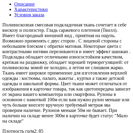
Описание
Характеристики
Условия заказа
Поливискозная смесовая подкладочная ткань сочетает в себе
вискозу и полиэстер. Гладь саржевого плетения (Твилл).
Имеет благородный внешний вид , приятная на ощупь.
Возможно применять с двус сторон . С лицевой стороны с
небольшим блеском с обратки матовая. Некоторые цвета с
контрастными нитями переливаются и имеет эффект шанжан .
Подкладка обладает отличными износостойким качеством,
крепкая на раздвижку, обладает хорошей терморегуляцией: от
поливискозы зимой не холодно, а летом не слишком жарко.
Ткань имеет широкое применение для изготовления верхней
одежды : костюмы, пальто, жакеты , куртки а также детской
одежды и школьной формы. Цвет ткани может отличаться от
изображения в карточке товара, так как цветопередача зависит
от экрана вашего компьютера или смартфона. Рулоны в
основном с намоткой 100м если вам нужно рулон меньше или
чуть больше внесите вручную требуемый метраж мы
проверим наличие. Рулонов меньше 50м не бывает. При
наличии на складе менее 300м в карточке будет статус "Мало
на складе"
Плотность гр/м2:
85