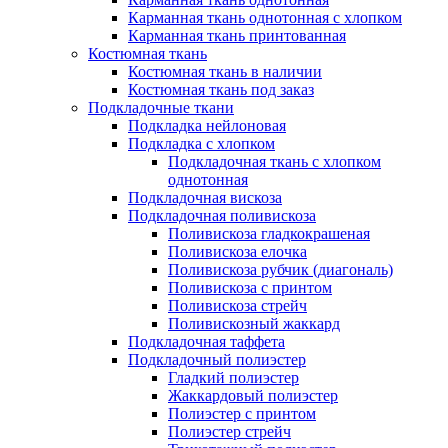
Карманная ткань однотонная с хлопком
Карманная ткань принтованная
Костюмная ткань
Костюмная ткань в наличии
Костюмная ткань под заказ
Подкладочные ткани
Подкладка нейлоновая
Подкладка с хлопком
Подкладочная ткань с хлопком
однотонная
Подкладочная вискоза
Подкладочная поливискоза
Поливискоза гладкокрашеная
Поливискоза елочка
Поливискоза рубчик (диагональ)
Поливискоза с принтом
Поливискоза стрейч
Поливискозный жаккард
Подкладочная таффета
Подкладочный полиэстер
Гладкий полиэстер
Жаккардовый полиэстер
Полиэстер с принтом
Полиэстер стрейч