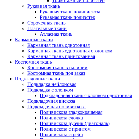
Трикотажный полиэстер
Рукавная ткань
Рукавная ткань поливискоза
Рукавная ткань полиэстер
Сорочечная ткань
Плательные ткани
Атласная ткань
Карманные ткани
Карманная ткань однотонная
Карманная ткань однотонная с хлопком
Карманная ткань принтованная
Костюмная ткань
Костюмная ткань в наличии
Костюмная ткань под заказ
Подкладочные ткани
Подкладка нейлоновая
Подкладка с хлопком
Подкладочная ткань с хлопком однотонная
Подкладочная вискоза
Подкладочная поливискоза
Поливискоза гладкокрашеная
Поливискоза елочка
Поливискоза рубчик (диагональ)
Поливискоза с принтом
Поливискоза стрейч