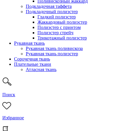
Поливискозный жаккард
Подкладочная таффета
Подкладочный полиэстер
Гладкий полиэстер
Жаккардовый полиэстер
Полиэстер с принтом
Полиэстер стрейч
Трикотажный полиэстер
Рукавная ткань
Рукавная ткань поливискоза
Рукавная ткань полиэстер
Сорочечная ткань
Плательные ткани
Атласная ткань
Поиск
Избранное