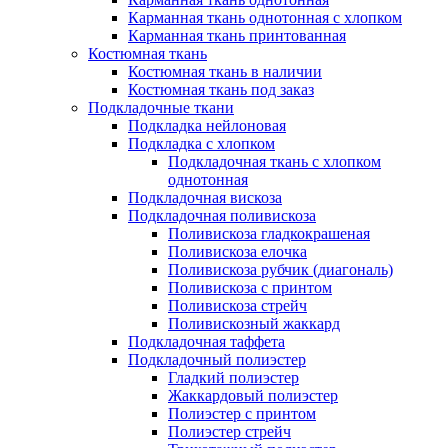
Карманная ткань однотонная с хлопком
Карманная ткань принтованная
Костюмная ткань
Костюмная ткань в наличии
Костюмная ткань под заказ
Подкладочные ткани
Подкладка нейлоновая
Подкладка с хлопком
Подкладочная ткань с хлопком
однотонная
Подкладочная вискоза
Подкладочная поливискоза
Поливискоза гладкокрашеная
Поливискоза елочка
Поливискоза рубчик (диагональ)
Поливискоза с принтом
Поливискоза стрейч
Поливискозный жаккард
Подкладочная таффета
Подкладочный полиэстер
Гладкий полиэстер
Жаккардовый полиэстер
Полиэстер с принтом
Полиэстер стрейч