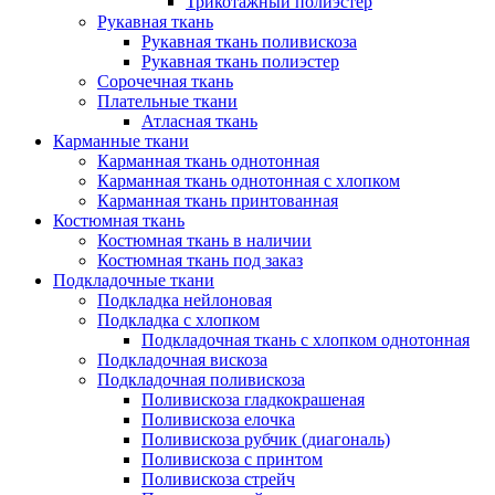
Трикотажный полиэстер
Рукавная ткань
Рукавная ткань поливискоза
Рукавная ткань полиэстер
Сорочечная ткань
Плательные ткани
Атласная ткань
Карманные ткани
Карманная ткань однотонная
Карманная ткань однотонная с хлопком
Карманная ткань принтованная
Костюмная ткань
Костюмная ткань в наличии
Костюмная ткань под заказ
Подкладочные ткани
Подкладка нейлоновая
Подкладка с хлопком
Подкладочная ткань с хлопком однотонная
Подкладочная вискоза
Подкладочная поливискоза
Поливискоза гладкокрашеная
Поливискоза елочка
Поливискоза рубчик (диагональ)
Поливискоза с принтом
Поливискоза стрейч