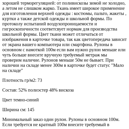
хорошей терморегуляцией: от поливискозы зимой не холодно,
а летом не слишком жарко. Ткань имеет широкое применение
для изготовления верхней одежды : костюмы, пальто, жакеты ,
куртки а также детской одежды и школьной формы. По
протоколу испытаний воздухопроницаемости и
гигроскопичности соответсвует нормам для производства
школьной формы. Цвет ткани может отличаться от
изображения в карточке товара, так как цветопередача зависит
от экрана вашего компьютера или смартфона. Рулоны в
основном с намоткой 100м если вам нужно рулон меньше или
чуть больше внесите вручную требуемый метраж мы
проверим наличие. Рулонов меньше 50м не бывает. При
наличии на складе менее 300м в карточке будет статус "Мало
на складе"
Плотность гр/м2:
73
Состав:
52% полиэстер 48% вискоза
Цвет
темно-синий
Ширина см:
145
Минимальный заказ один рулон. Рулоны в основном 100м.
Если требуется не кратный 100м внесите требуемый в