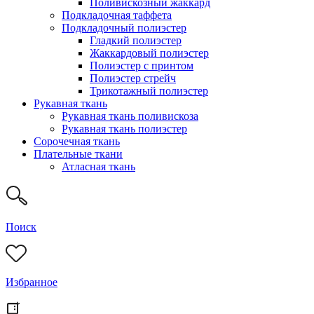
Поливискозный жаккард
Подкладочная таффета
Подкладочный полиэстер
Гладкий полиэстер
Жаккардовый полиэстер
Полиэстер с принтом
Полиэстер стрейч
Трикотажный полиэстер
Рукавная ткань
Рукавная ткань поливискоза
Рукавная ткань полиэстер
Сорочечная ткань
Плательные ткани
Атласная ткань
Поиск
Избранное