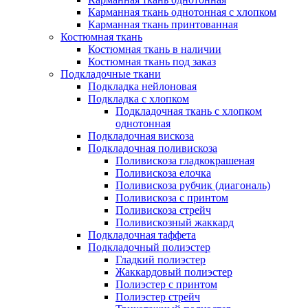
Карманная ткань однотонная с хлопком
Карманная ткань принтованная
Костюмная ткань
Костюмная ткань в наличии
Костюмная ткань под заказ
Подкладочные ткани
Подкладка нейлоновая
Подкладка с хлопком
Подкладочная ткань с хлопком
однотонная
Подкладочная вискоза
Подкладочная поливискоза
Поливискоза гладкокрашеная
Поливискоза елочка
Поливискоза рубчик (диагональ)
Поливискоза с принтом
Поливискоза стрейч
Поливискозный жаккард
Подкладочная таффета
Подкладочный полиэстер
Гладкий полиэстер
Жаккардовый полиэстер
Полиэстер с принтом
Полиэстер стрейч