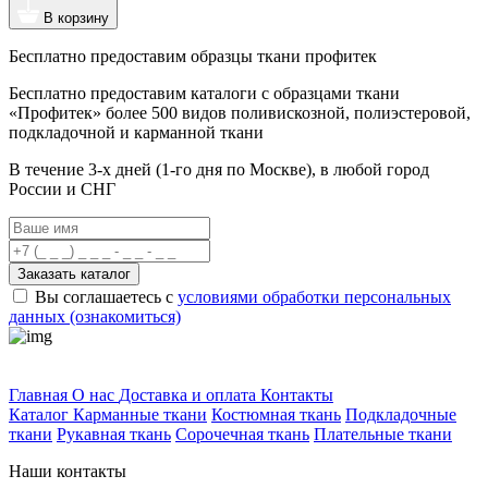
В корзину
Бесплатно предоставим образцы ткани профитек
Бесплатно предоставим
каталоги с образцами ткани
«Профитек»
более 500 видов
поливискозной, полиэстеровой,
подкладочной и карманной ткани
В течение 3-х дней
(1-го дня по Москве), в любой город
России и СНГ
Заказать каталог
Вы соглашаетесь с
условиями обработки персональных
данных (ознакомиться)
Профитек ткани
Главная
О нас
Доставка и оплата
Контакты
Каталог
Карманные ткани
Костюмная ткань
Подкладочные
ткани
Рукавная ткань
Сорочечная ткань
Плательные ткани
Наши контакты