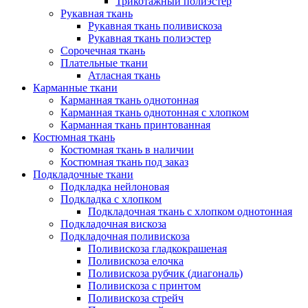
Трикотажный полиэстер
Рукавная ткань
Рукавная ткань поливискоза
Рукавная ткань полиэстер
Сорочечная ткань
Плательные ткани
Атласная ткань
Карманные ткани
Карманная ткань однотонная
Карманная ткань однотонная с хлопком
Карманная ткань принтованная
Костюмная ткань
Костюмная ткань в наличии
Костюмная ткань под заказ
Подкладочные ткани
Подкладка нейлоновая
Подкладка с хлопком
Подкладочная ткань с хлопком однотонная
Подкладочная вискоза
Подкладочная поливискоза
Поливискоза гладкокрашеная
Поливискоза елочка
Поливискоза рубчик (диагональ)
Поливискоза с принтом
Поливискоза стрейч