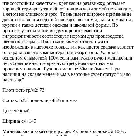
износостойким качеством, крепкая на раздвижку, обладает
хорошей терморегуляцией: от поливискозы зимой не холодно,
а летом не слишком жарко. Ткань имеет широкое применение
для изготовления верхней одежды : костюмы, пальто, жакеты ,
куртки а также детской одежды и школьной формы. По
протоколу испытаний воздухопроницаемости и
гигроскопичности соответсвует нормам для производства
школьной формы. Цвет ткани может отличаться от
изображения в карточке товара, так как цветопередача зависит
от экрана вашего компьютера или смартфона. Рулоны в
основном с намоткой 100м если вам нужно рулон меньше или
чуть больше внесите вручную требуемый метраж мы
проверим наличие. Рулонов меньше 50м не бывает. При
наличии на складе менее 300м в карточке будет статус "Мало
на складе"
Плотность гр/м2:
73
Состав:
52% полиэстер 48% вискоза
Цвет
чёрный
Ширина см:
145
Минимальный заказ один рулон. Рулоны в основном 100м.