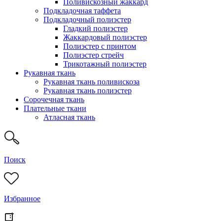
Поливискозный жаккард
Подкладочная таффета
Подкладочный полиэстер
Гладкий полиэстер
Жаккардовый полиэстер
Полиэстер с принтом
Полиэстер стрейч
Трикотажный полиэстер
Рукавная ткань
Рукавная ткань поливискоза
Рукавная ткань полиэстер
Сорочечная ткань
Плательные ткани
Атласная ткань
Поиск
Избранное