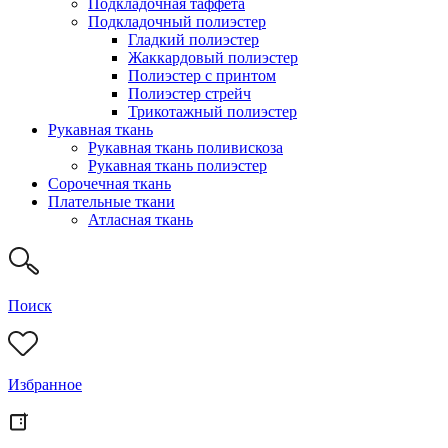
Подкладочная таффета
Подкладочный полиэстер
Гладкий полиэстер
Жаккардовый полиэстер
Полиэстер с принтом
Полиэстер стрейч
Трикотажный полиэстер
Рукавная ткань
Рукавная ткань поливискоза
Рукавная ткань полиэстер
Сорочечная ткань
Плательные ткани
Атласная ткань
Поиск
Избранное