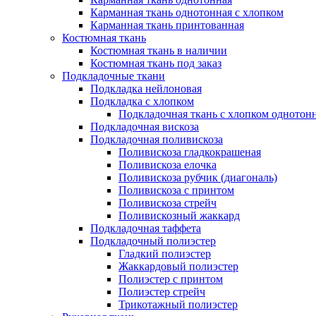
Карманная ткань однотонная с хлопком
Карманная ткань принтованная
Костюмная ткань
Костюмная ткань в наличии
Костюмная ткань под заказ
Подкладочные ткани
Подкладка нейлоновая
Подкладка с хлопком
Подкладочная ткань с хлопком однотон
Подкладочная вискоза
Подкладочная поливискоза
Поливискоза гладкокрашеная
Поливискоза елочка
Поливискоза рубчик (диагональ)
Поливискоза с принтом
Поливискоза стрейч
Поливискозный жаккард
Подкладочная таффета
Подкладочный полиэстер
Гладкий полиэстер
Жаккардовый полиэстер
Полиэстер с принтом
Полиэстер стрейч
Трикотажный полиэстер