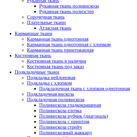
Рукавная ткань
Рукавная ткань поливискоза
Рукавная ткань полиэстер
Сорочечная ткань
Плательные ткани
Атласная ткань
Карманные ткани
Карманная ткань однотонная
Карманная ткань однотонная с хлопком
Карманная ткань принтованная
Костюмная ткань
Костюмная ткань в наличии
Костюмная ткань под заказ
Подкладочные ткани
Подкладка нейлоновая
Подкладка с хлопком
Подкладочная ткань с хлопком однотонная
Подкладочная вискоза
Подкладочная поливискоза
Поливискоза гладкокрашеная
Поливискоза елочка
Поливискоза рубчик (диагональ)
Поливискоза с принтом
Поливискоза стрейч
Поливискозный жаккард