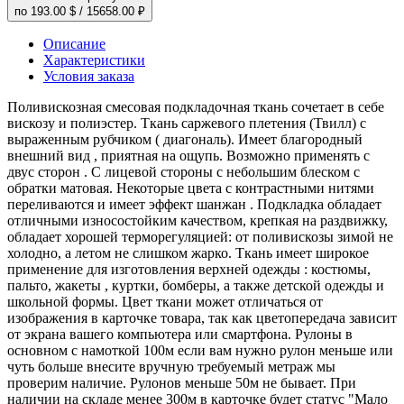
по
193.00 $
/
15658.00 ₽
Описание
Характеристики
Условия заказа
Поливискозная смесовая подкладочная ткань сочетает в себе
вискозу и полиэстер. Ткань саржевого плетения (Твилл) с
выраженным рубчиком ( диагональ). Имеет благородный
внешний вид , приятная на ощупь. Возможно применять с
двус сторон . С лицевой стороны с небольшим блеском с
обратки матовая. Некоторые цвета с контрастными нитями
переливаются и имеет эффект шанжан . Подкладка обладает
отличными износостойким качеством, крепкая на раздвижку,
обладает хорошей терморегуляцией: от поливискозы зимой не
холодно, а летом не слишком жарко. Ткань имеет широкое
применение для изготовления верхней одежды : костюмы,
пальто, жакеты , куртки, бомберы, а также детской одежды и
школьной формы. Цвет ткани может отличаться от
изображения в карточке товара, так как цветопередача зависит
от экрана вашего компьютера или смартфона. Рулоны в
основном с намоткой 100м если вам нужно рулон меньше или
чуть больше внесите вручную требуемый метраж мы
проверим наличие. Рулонов меньше 50м не бывает. При
наличии на складе менее 300м в карточке будет статус "Мало