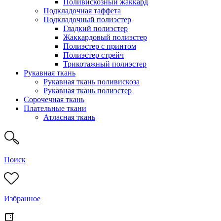
Поливискозный жаккард
Подкладочная таффета
Подкладочный полиэстер
Гладкий полиэстер
Жаккардовый полиэстер
Полиэстер с принтом
Полиэстер стрейч
Трикотажный полиэстер
Рукавная ткань
Рукавная ткань поливискоза
Рукавная ткань полиэстер
Сорочечная ткань
Плательные ткани
Атласная ткань
Поиск
Избранное