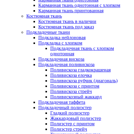
Карманная ткань однотонная с хлопком
Карманная ткань принтованная
Костюмная ткань
Костюмная ткань в наличии
Костюмная ткань под заказ
Подкладочные ткани
Подкладка нейлоновая
Подкладка с хлопком
Подкладочная ткань с хлопком
однотонная
Подкладочная вискоза
Подкладочная поливискоза
Поливискоза гладкокрашеная
Поливискоза елочка
Поливискоза рубчик (диагональ)
Поливискоза с принтом
Поливискоза стрейч
Поливискозный жаккард
Подкладочная таффета
Подкладочный полиэстер
Гладкий полиэстер
Жаккардовый полиэстер
Полиэстер с принтом
Полиэстер стрейч