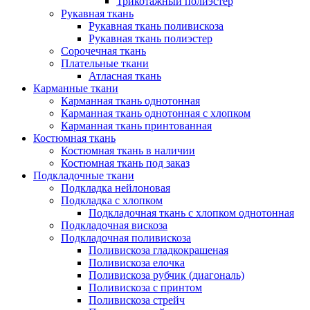
Трикотажный полиэстер
Рукавная ткань
Рукавная ткань поливискоза
Рукавная ткань полиэстер
Сорочечная ткань
Плательные ткани
Атласная ткань
Карманные ткани
Карманная ткань однотонная
Карманная ткань однотонная с хлопком
Карманная ткань принтованная
Костюмная ткань
Костюмная ткань в наличии
Костюмная ткань под заказ
Подкладочные ткани
Подкладка нейлоновая
Подкладка с хлопком
Подкладочная ткань с хлопком однотонная
Подкладочная вискоза
Подкладочная поливискоза
Поливискоза гладкокрашеная
Поливискоза елочка
Поливискоза рубчик (диагональ)
Поливискоза с принтом
Поливискоза стрейч