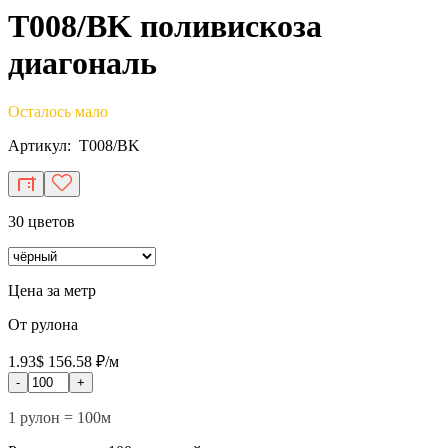
T008/BK поливискоза
диагональ
Осталось мало
Артикул: T008/BK
30 цветов
Цена за метр
От рулона
1.93$
156.58 ₽/м
-
+
1 рулон = 100м