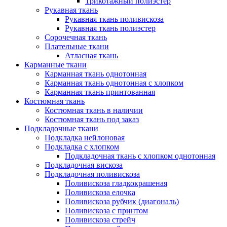
Трикотажный полиэстер
Рукавная ткань
Рукавная ткань поливискоза
Рукавная ткань полиэстер
Сорочечная ткань
Плательные ткани
Атласная ткань
Карманные ткани
Карманная ткань однотонная
Карманная ткань однотонная с хлопком
Карманная ткань принтованная
Костюмная ткань
Костюмная ткань в наличии
Костюмная ткань под заказ
Подкладочные ткани
Подкладка нейлоновая
Подкладка с хлопком
Подкладочная ткань с хлопком однотонная
Подкладочная вискоза
Подкладочная поливискоза
Поливискоза гладкокрашеная
Поливискоза елочка
Поливискоза рубчик (диагональ)
Поливискоза с принтом
Поливискоза стрейч