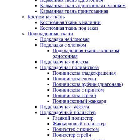
Карманная ткань однотонная с хлопком
Карманная ткань принтованная
Костюмная ткань
Костюмная ткань в наличии
Костюмная ткань под заказ
Подкладочные ткани
Подкладка нейлоновая
Подкладка с хлопком
Подкладочная ткань с хлопком
однотонная
Подкладочная вискоза
Подкладочная поливискоза
Поливискоза гладкокрашеная
Поливискоза елочка
Поливискоза рубчик (диагональ)
Поливискоза с принтом
Поливискоза стрейч
Поливискозный жаккард
Подкладочная таффета
Подкладочный полиэстер
Гладкий полиэстер
Жаккардовый полиэстер
Полиэстер с принтом
Полиэстер стрейч