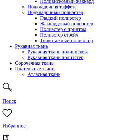
Поливискозный жаккард
Подкладочная таффета
Подкладочный полиэстер
Гладкий полиэстер
Жаккардовый полиэстер
Полиэстер с принтом
Полиэстер стрейч
Трикотажный полиэстер
Рукавная ткань
Рукавная ткань поливискоза
Рукавная ткань полиэстер
Сорочечная ткань
Плательные ткани
Атласная ткань
Поиск
Избранное