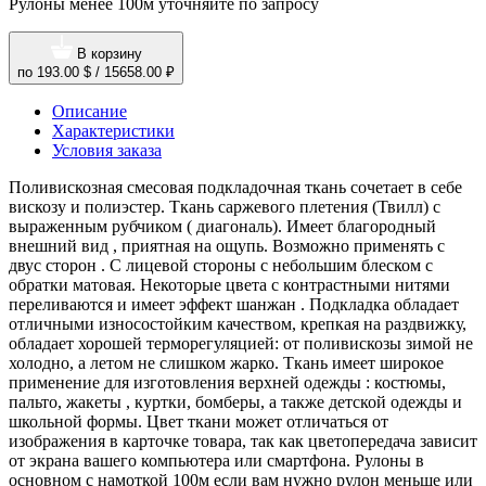
Рулоны менее 100м уточняйте по запросу
В корзину
по
193.00 $
/
15658.00 ₽
Описание
Характеристики
Условия заказа
Поливискозная смесовая подкладочная ткань сочетает в себе
вискозу и полиэстер. Ткань саржевого плетения (Твилл) с
выраженным рубчиком ( диагональ). Имеет благородный
внешний вид , приятная на ощупь. Возможно применять с
двус сторон . С лицевой стороны с небольшим блеском с
обратки матовая. Некоторые цвета с контрастными нитями
переливаются и имеет эффект шанжан . Подкладка обладает
отличными износостойким качеством, крепкая на раздвижку,
обладает хорошей терморегуляцией: от поливискозы зимой не
холодно, а летом не слишком жарко. Ткань имеет широкое
применение для изготовления верхней одежды : костюмы,
пальто, жакеты , куртки, бомберы, а также детской одежды и
школьной формы. Цвет ткани может отличаться от
изображения в карточке товара, так как цветопередача зависит
от экрана вашего компьютера или смартфона. Рулоны в
основном с намоткой 100м если вам нужно рулон меньше или