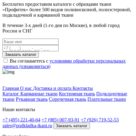
Бесплатно предоставим
каталоги с образцами ткани
«Профитек»
более 500 видов
поливискозной, полиэстеровой,
подкладочной и карманной ткани
В течение 3-х дней
(1-го дня по Москве), в любой город
России и СНГ
Заказать каталог
Вы соглашаетесь с
условиями обработки персональных
данных (ознакомиться)
Профитек ткани
Главная
О нас
Доставка и оплата
Контакты
Каталог
Карманные ткани
Костюмная ткань
Подкладочные
ткани
Рукавная ткань
Сорочечная ткань
Плательные ткани
Наши контакты
+7 (495) 221-40-64
+7 (985) 007-93-91
+7 (926) 719-52-53
sales@podkladka-tkani.ru
Заказать каталог