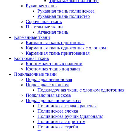
Трикотажный полиэстер
Рукавная ткань
Рукавная ткань поливискоза
Рукавная ткань полиэстер
Сорочечная ткань
Плательные ткани
Атласная ткань
Карманные ткани
Карманная ткань однотонная
Карманная ткань однотонная с хлопком
Карманная ткань принтованная
Костюмная ткань
Костюмная ткань в наличии
Костюмная ткань под заказ
Подкладочные ткани
Подкладка нейлоновая
Подкладка с хлопком
Подкладочная ткань с хлопком однотонная
Подкладочная вискоза
Подкладочная поливискоза
Поливискоза гладкокрашеная
Поливискоза елочка
Поливискоза рубчик (диагональ)
Поливискоза с принтом
Поливискоза стрейч