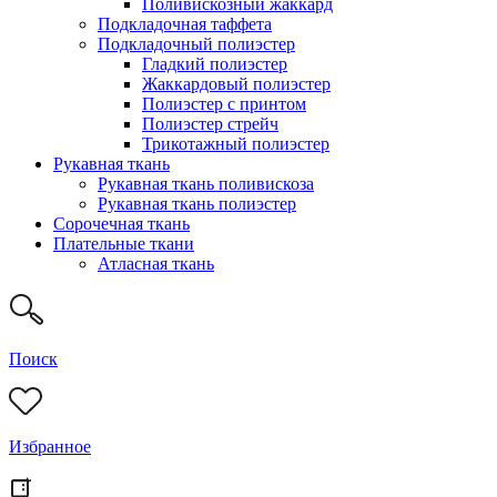
Поливискозный жаккард
Подкладочная таффета
Подкладочный полиэстер
Гладкий полиэстер
Жаккардовый полиэстер
Полиэстер с принтом
Полиэстер стрейч
Трикотажный полиэстер
Рукавная ткань
Рукавная ткань поливискоза
Рукавная ткань полиэстер
Сорочечная ткань
Плательные ткани
Атласная ткань
Поиск
Избранное