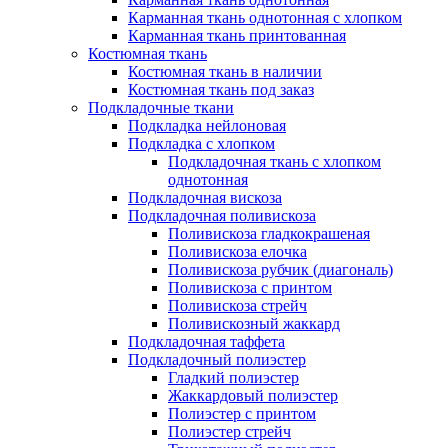
Карманная ткань однотонная с хлопком
Карманная ткань принтованная
Костюмная ткань
Костюмная ткань в наличии
Костюмная ткань под заказ
Подкладочные ткани
Подкладка нейлоновая
Подкладка с хлопком
Подкладочная ткань с хлопком
однотонная
Подкладочная вискоза
Подкладочная поливискоза
Поливискоза гладкокрашеная
Поливискоза елочка
Поливискоза рубчик (диагональ)
Поливискоза с принтом
Поливискоза стрейч
Поливискозный жаккард
Подкладочная таффета
Подкладочный полиэстер
Гладкий полиэстер
Жаккардовый полиэстер
Полиэстер с принтом
Полиэстер стрейч