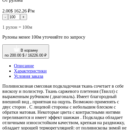
От рулона
2.00$
162.26 ₽/м
-
+
1 рулон = 100м
Рулоны менее 100м уточняйте по запросу
В корзину
по
200.00 $
/
16226.00 ₽
Описание
Характеристики
Условия заказа
Поливискозная смесовая подкладочная ткань сочетает в себе
вискозу и полиэстер. Ткань саржевого плетения (Твилл) с
выраженным рубчиком ( диагональ). Имеет благородный
внешний вид , приятная на ощупь. Возможно применять с
двус сторон . С лицевой стороны с небольшим блеском с
обратки матовая. Некоторые цвета с контрастными нитями
переливаются и имеет эффект шанжан . Подкладка обладает
отличными износостойким качеством, крепкая на раздвижку,
обладает хорошей терморегуляцией: от поливискозы зимой не