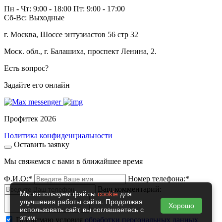
Пн - Чт: 9:00 - 18:00 Пт: 9:00 - 17:00
Сб-Вс: Выходные
г. Москва, Шоссе энтузиастов 56 стр 32
Моск. обл., г. Балашиха, проспект Ленина, 2.
Есть вопрос?
Задайте его онлайн
Профитек 2026
Политика конфиденциальности
Оставить заявку
Мы свяжемся с вами в ближайшее время
Ф.И.О:
*
Номер телефона:
*
Ваш комментарий:
Мы используем файлы
cookie
для
улучшения работы сайта. Продолжая
Хорошо
использовать сайт, вы соглашаетесь с
этим.
Принимаю условия
обработки персональных данных