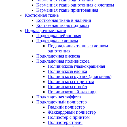
Карманная ткань однотонная с хлопком
Карманная ткань принтованная
Костюмная ткань
Костюмная ткань в наличии
Костюмная ткань под заказ
Подкладочные ткани
Подкладка нейлоновая
Подкладка с хлопком
Подкладочная ткань с хлопком
однотонная
Подкладочная вискоза
Подкладочная поливискоза
Поливискоза гладкокрашеная
Поливискоза елочка
Поливискоза рубчик (диагональ)
Поливискоза с принтом
Поливискоза стрейч
Поливискозный жаккард
Подкладочная таффета
Подкладочный полиэстер
Гладкий полиэстер
Жаккардовый полиэстер
Полиэстер с принтом
Полиэстер стрейч