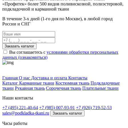
«Профитек»
более 500 видов
поливискозной, полиэстеровой,
подкладочной и карманной ткани
В течение 3-х дней
(1-го дня по Москве), в любой город
России и СНГ
Заказать каталог
Вы соглашаетесь с
условиями обработки персональных
данных (ознакомиться)
Профитек ткани
Главная
О нас
Доставка и оплата
Контакты
Каталог
Карманные ткани
Костюмная ткань
Подкладочные
ткани
Рукавная ткань
Сорочечная ткань
Плательные ткани
Наши контакты
+7 (495) 221-40-64
+7 (985) 007-93-91
+7 (926) 719-52-53
sales@podkladka-tkani.ru
Заказать каталог
Часы работы