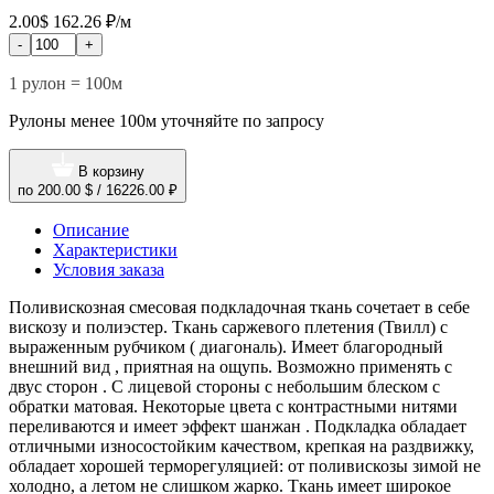
2.00$
162.26 ₽/м
-
+
1 рулон = 100м
Рулоны менее 100м уточняйте по запросу
В корзину
по
200.00 $
/
16226.00 ₽
Описание
Характеристики
Условия заказа
Поливискозная смесовая подкладочная ткань сочетает в себе
вискозу и полиэстер. Ткань саржевого плетения (Твилл) с
выраженным рубчиком ( диагональ). Имеет благородный
внешний вид , приятная на ощупь. Возможно применять с
двус сторон . С лицевой стороны с небольшим блеском с
обратки матовая. Некоторые цвета с контрастными нитями
переливаются и имеет эффект шанжан . Подкладка обладает
отличными износостойким качеством, крепкая на раздвижку,
обладает хорошей терморегуляцией: от поливискозы зимой не
холодно, а летом не слишком жарко. Ткань имеет широкое