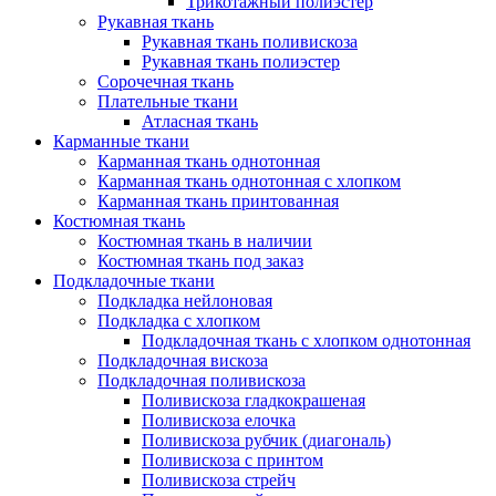
Трикотажный полиэстер
Рукавная ткань
Рукавная ткань поливискоза
Рукавная ткань полиэстер
Сорочечная ткань
Плательные ткани
Атласная ткань
Карманные ткани
Карманная ткань однотонная
Карманная ткань однотонная с хлопком
Карманная ткань принтованная
Костюмная ткань
Костюмная ткань в наличии
Костюмная ткань под заказ
Подкладочные ткани
Подкладка нейлоновая
Подкладка с хлопком
Подкладочная ткань с хлопком однотонная
Подкладочная вискоза
Подкладочная поливискоза
Поливискоза гладкокрашеная
Поливискоза елочка
Поливискоза рубчик (диагональ)
Поливискоза с принтом
Поливискоза стрейч