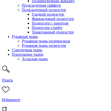
Поливискозный жаккард
Подкладочная таффета
Подкладочный полиэстер
Гладкий полиэстер
Жаккардовый полиэстер
Полиэстер с принтом
Полиэстер стрейч
Трикотажный полиэстер
Рукавная ткань
Рукавная ткань поливискоза
Рукавная ткань полиэстер
Сорочечная ткань
Плательные ткани
Атласная ткань
Поиск
Избранное