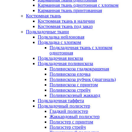
Карманная ткань однотонная с хлопком
Карманная ткань принтованная
Костюмная ткань
Костюмная ткань в наличии
Костюмная ткань под заказ
Подкладочные ткани
Подкладка нейлоновая
Подкладка с хлопком
Подкладочная ткань с хлопком
однотонная
Подкладочная вискоза
Подкладочная поливискоза
Поливискоза гладкокрашеная
Поливискоза елочка
Поливискоза рубчик (диагональ)
Поливискоза с принтом
Поливискоза стрейч
Поливискозный жаккард
Подкладочная таффета
Подкладочный полиэстер
Гладкий полиэстер
Жаккардовый полиэстер
Полиэстер с принтом
Полиэстер стрейч