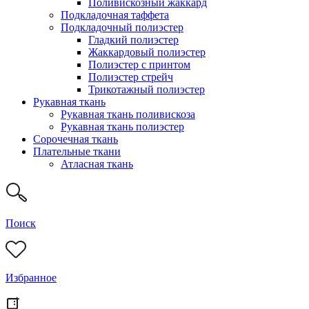
Поливискозный жаккард
Подкладочная таффета
Подкладочный полиэстер
Гладкий полиэстер
Жаккардовый полиэстер
Полиэстер с принтом
Полиэстер стрейч
Трикотажный полиэстер
Рукавная ткань
Рукавная ткань поливискоза
Рукавная ткань полиэстер
Сорочечная ткань
Плательные ткани
Атласная ткань
Поиск
Избранное