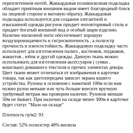
переплетением нитей. Жаккардовая поливискозная подкладка
обладает приятным внешним видом имеет благородный блеск
на лицевой стороне и матовую обратку. Жаккардовая
подкладка используется для создания элегантной и
изысканной одежды рисунок придает неповторимый стиль и
придает богатый внешний вид и особый шарм изделию.
Наличие вискозной нити обеспечивает хорошую
воздухороницаемость и гигроскопичность , а полиэстр
прочность и износостойкость. Жаккардовую подкладку часто
используют для изготовления пальто , костюмов, пиджаков,
жаккетов , юбок и другой одежды. Данную ткань можно
использовать для изготовления аксессуаров ( сумки ,
кошельки) домашнего текстиля и прочих элементах декора.
Цвет ткани может отличаться от изображения в карточке
товара, так как цветопередача зависит экрана вашего
устройства. Рулоны в основном с намоткой 100м если вам
нужно рулон меньше или чуть больше внесите вручную
требуемый метраж мы проверим наличие. Рулонов меньше
50м не бывает. При наличии на складе менее 300м в карточке
будет статус "Мало на складе"
Плотность гр/м2:
93
Состав:
52% полиэстер 48% вискоза