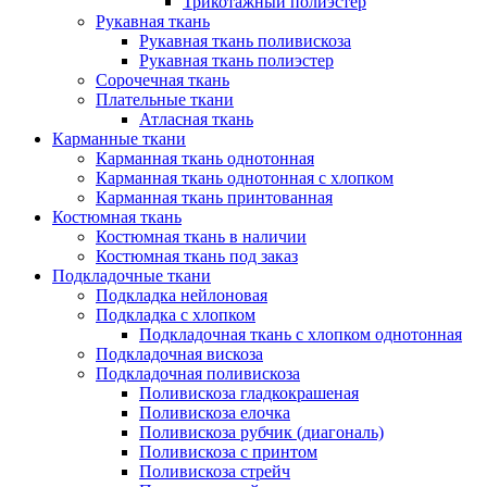
Трикотажный полиэстер
Рукавная ткань
Рукавная ткань поливискоза
Рукавная ткань полиэстер
Сорочечная ткань
Плательные ткани
Атласная ткань
Карманные ткани
Карманная ткань однотонная
Карманная ткань однотонная с хлопком
Карманная ткань принтованная
Костюмная ткань
Костюмная ткань в наличии
Костюмная ткань под заказ
Подкладочные ткани
Подкладка нейлоновая
Подкладка с хлопком
Подкладочная ткань с хлопком однотонная
Подкладочная вискоза
Подкладочная поливискоза
Поливискоза гладкокрашеная
Поливискоза елочка
Поливискоза рубчик (диагональ)
Поливискоза с принтом
Поливискоза стрейч