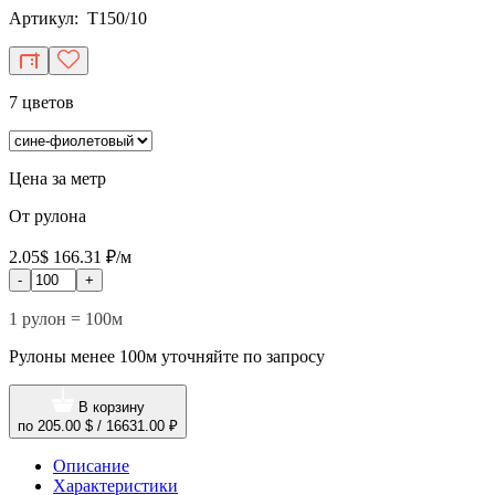
Артикул: T150/10
7 цветов
Цена за метр
От рулона
2.05$
166.31 ₽/м
-
+
1 рулон = 100м
Рулоны менее 100м уточняйте по запросу
В корзину
по
205.00 $
/
16631.00 ₽
Описание
Характеристики