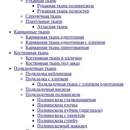
Рукавная ткань
Рукавная ткань поливискоза
Рукавная ткань полиэстер
Сорочечная ткань
Плательные ткани
Атласная ткань
Карманные ткани
Карманная ткань однотонная
Карманная ткань однотонная с хлопком
Карманная ткань принтованная
Костюмная ткань
Костюмная ткань в наличии
Костюмная ткань под заказ
Подкладочные ткани
Подкладка нейлоновая
Подкладка с хлопком
Подкладочная ткань с хлопком однотонная
Подкладочная вискоза
Подкладочная поливискоза
Поливискоза гладкокрашеная
Поливискоза елочка
Поливискоза рубчик (диагональ)
Поливискоза с принтом
Поливискоза стрейч
Поливискозный жаккард