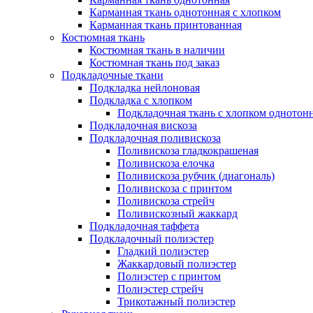
Карманная ткань однотонная с хлопком
Карманная ткань принтованная
Костюмная ткань
Костюмная ткань в наличии
Костюмная ткань под заказ
Подкладочные ткани
Подкладка нейлоновая
Подкладка с хлопком
Подкладочная ткань с хлопком однотон
Подкладочная вискоза
Подкладочная поливискоза
Поливискоза гладкокрашеная
Поливискоза елочка
Поливискоза рубчик (диагональ)
Поливискоза с принтом
Поливискоза стрейч
Поливискозный жаккард
Подкладочная таффета
Подкладочный полиэстер
Гладкий полиэстер
Жаккардовый полиэстер
Полиэстер с принтом
Полиэстер стрейч
Трикотажный полиэстер