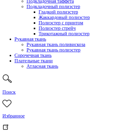
Подкладочная таффета
Подкладочный полиэстер
Гладкий полиэстер
Жаккардовый полиэстер
Полиэстер с принтом
Полиэстер стрейч
Трикотажный полиэстер
Рукавная ткань
Рукавная ткань поливискоза
Рукавная ткань полиэстер
Сорочечная ткань
Плательные ткани
Атласная ткань
Поиск
Избранное