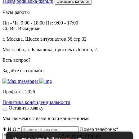
sales@podkladka-tkani.ru
Заказать каталог
Часы работы
Пн - Чт: 9:00 - 18:00 Пт: 9:00 - 17:00
Сб-Вс: Выходные
г. Москва, Шоссе энтузиастов 56 стр 32
Моск. обл., г. Балашиха, проспект Ленина, 2.
Есть вопрос?
Задайте его онлайн
Профитек 2026
Политика конфиденциальности
Оставить заявку
Мы свяжемся с вами в ближайшее время
Ф.И.О:
*
Номер телефона:
*
Ваш комментарий:
Мы используем файлы
cookie
для