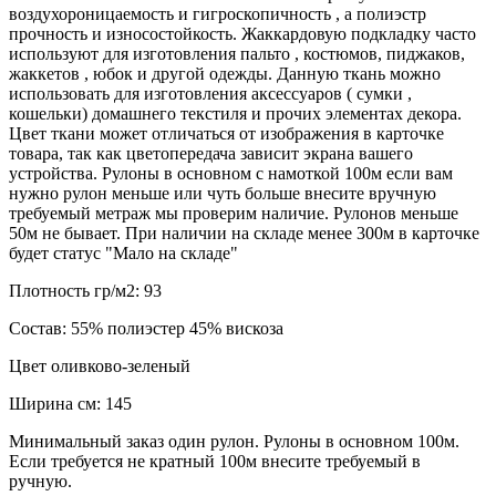
воздухороницаемость и гигроскопичность , а полиэстр
прочность и износостойкость. Жаккардовую подкладку часто
используют для изготовления пальто , костюмов, пиджаков,
жаккетов , юбок и другой одежды. Данную ткань можно
использовать для изготовления аксессуаров ( сумки ,
кошельки) домашнего текстиля и прочих элементах декора.
Цвет ткани может отличаться от изображения в карточке
товара, так как цветопередача зависит экрана вашего
устройства. Рулоны в основном с намоткой 100м если вам
нужно рулон меньше или чуть больше внесите вручную
требуемый метраж мы проверим наличие. Рулонов меньше
50м не бывает. При наличии на складе менее 300м в карточке
будет статус "Мало на складе"
Плотность гр/м2:
93
Состав:
55% полиэстер 45% вискоза
Цвет
оливково-зеленый
Ширина см:
145
Минимальный заказ один рулон. Рулоны в основном 100м.
Если требуется не кратный 100м внесите требуемый в
ручную.