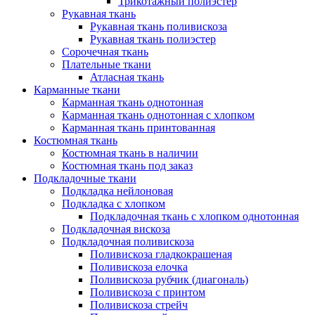
Трикотажный полиэстер
Рукавная ткань
Рукавная ткань поливискоза
Рукавная ткань полиэстер
Сорочечная ткань
Плательные ткани
Атласная ткань
Карманные ткани
Карманная ткань однотонная
Карманная ткань однотонная с хлопком
Карманная ткань принтованная
Костюмная ткань
Костюмная ткань в наличии
Костюмная ткань под заказ
Подкладочные ткани
Подкладка нейлоновая
Подкладка с хлопком
Подкладочная ткань с хлопком однотонная
Подкладочная вискоза
Подкладочная поливискоза
Поливискоза гладкокрашеная
Поливискоза елочка
Поливискоза рубчик (диагональ)
Поливискоза с принтом
Поливискоза стрейч