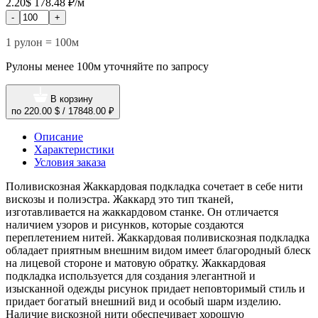
2.20$
178.48 ₽/м
-
+
1 рулон = 100м
Рулоны менее 100м уточняйте по запросу
В корзину
по
220.00 $
/
17848.00 ₽
Описание
Характеристики
Условия заказа
Поливискозная Жаккардовая подкладка сочетает в себе нити
вискозы и полиэстра. Жаккард это тип тканей,
изготавливается на жаккардовом станке. Он отличается
наличием узоров и рисунков, которые создаются
переплетением нитей. Жаккардовая поливискозная подкладка
обладает приятным внешним видом имеет благородный блеск
на лицевой стороне и матовую обратку. Жаккардовая
подкладка используется для создания элегантной и
изысканной одежды рисунок придает неповторимый стиль и
придает богатый внешний вид и особый шарм изделию.
Наличие вискозной нити обеспечивает хорошую