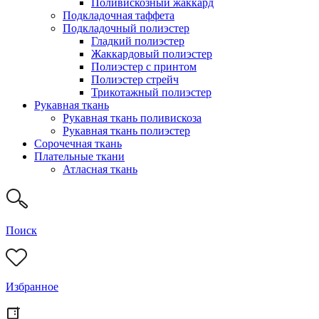
Поливискозный жаккард
Подкладочная таффета
Подкладочный полиэстер
Гладкий полиэстер
Жаккардовый полиэстер
Полиэстер с принтом
Полиэстер стрейч
Трикотажный полиэстер
Рукавная ткань
Рукавная ткань поливискоза
Рукавная ткань полиэстер
Сорочечная ткань
Плательные ткани
Атласная ткань
Поиск
Избранное