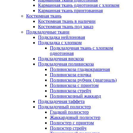
Карманная ткань однотонная с хлопком
Карманная ткань принтованная
Костюмная ткань
Костюмная ткань в наличии
Костюмная ткань под заказ
Подкладочные ткани
Подкладка нейлоновая
Подкладка с хлопком
Подкладочная ткань с хлопком
однотонная
Подкладочная вискоза
Подкладочная поливискоза
Поливискоза гладкокрашеная
Поливискоза елочка
Поливискоза рубчик (диагональ)
Поливискоза с принтом
Поливискоза стрейч
Поливискозный жаккард
Подкладочная таффета
Подкладочный полиэстер
Гладкий полиэстер
Жаккардовый полиэстер
Полиэстер с принтом
Полиэстер стрейч