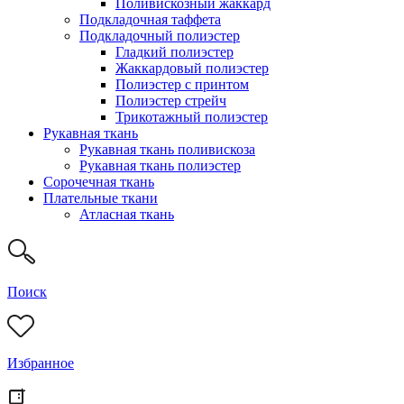
Поливискозный жаккард
Подкладочная таффета
Подкладочный полиэстер
Гладкий полиэстер
Жаккардовый полиэстер
Полиэстер с принтом
Полиэстер стрейч
Трикотажный полиэстер
Рукавная ткань
Рукавная ткань поливискоза
Рукавная ткань полиэстер
Сорочечная ткань
Плательные ткани
Атласная ткань
Поиск
Избранное