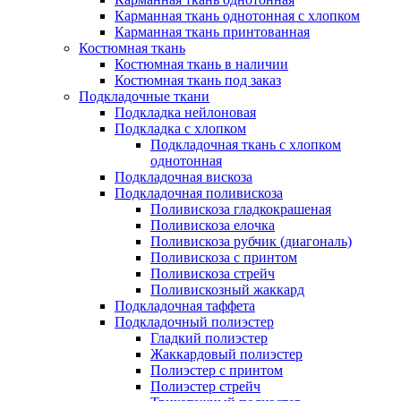
Карманная ткань однотонная с хлопком
Карманная ткань принтованная
Костюмная ткань
Костюмная ткань в наличии
Костюмная ткань под заказ
Подкладочные ткани
Подкладка нейлоновая
Подкладка с хлопком
Подкладочная ткань с хлопком
однотонная
Подкладочная вискоза
Подкладочная поливискоза
Поливискоза гладкокрашеная
Поливискоза елочка
Поливискоза рубчик (диагональ)
Поливискоза с принтом
Поливискоза стрейч
Поливискозный жаккард
Подкладочная таффета
Подкладочный полиэстер
Гладкий полиэстер
Жаккардовый полиэстер
Полиэстер с принтом
Полиэстер стрейч