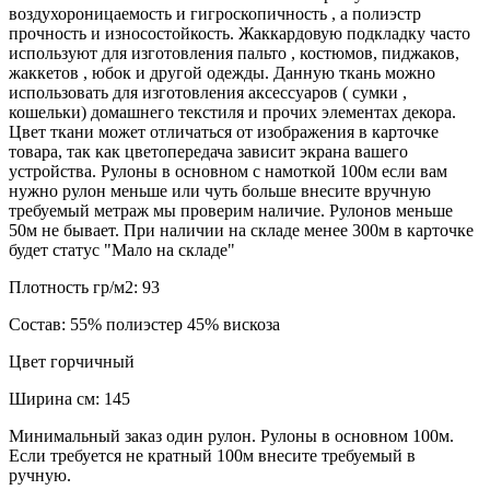
воздухороницаемость и гигроскопичность , а полиэстр
прочность и износостойкость. Жаккардовую подкладку часто
используют для изготовления пальто , костюмов, пиджаков,
жаккетов , юбок и другой одежды. Данную ткань можно
использовать для изготовления аксессуаров ( сумки ,
кошельки) домашнего текстиля и прочих элементах декора.
Цвет ткани может отличаться от изображения в карточке
товара, так как цветопередача зависит экрана вашего
устройства. Рулоны в основном с намоткой 100м если вам
нужно рулон меньше или чуть больше внесите вручную
требуемый метраж мы проверим наличие. Рулонов меньше
50м не бывает. При наличии на складе менее 300м в карточке
будет статус "Мало на складе"
Плотность гр/м2:
93
Состав:
55% полиэстер 45% вискоза
Цвет
горчичный
Ширина см:
145
Минимальный заказ один рулон. Рулоны в основном 100м.
Если требуется не кратный 100м внесите требуемый в
ручную.