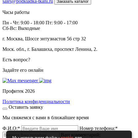
sales@podkladka-tkani.ru
Заказать каталог
Часы работы
Пн - Чт: 9:00 - 18:00 Пт: 9:00 - 17:00
Сб-Вс: Выходные
г. Москва, Шоссе энтузиастов 56 стр 32
Моск. обл., г. Балашиха, проспект Ленина, 2.
Есть вопрос?
Задайте его онлайн
Профитек 2026
Политика конфиденциальности
Оставить заявку
Мы свяжемся с вами в ближайшее время
Ф.И.О:
*
Номер телефона:
*
Ваш комментарий:
Мы используем файлы
cookie
для