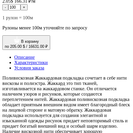
2.05$
166.31 ₽/м
-
+
1 рулон = 100м
Рулоны менее 100м уточняйте по запросу
В корзину
по
205.00 $
/
16631.00 ₽
Описание
Характеристики
Условия заказа
Поливискозная Жаккардовая подкладка сочетает в себе нити
вискозы и полиэстра. Жаккард это тип тканей,
изготавливается на жаккардовом станке. Он отличается
наличием узоров и рисунков, которые создаются
переплетением нитей. Жаккардовая поливискозная подкладка
обладает приятным внешним видом имеет благородный блеск
на лицевой стороне и матовую обратку. Жаккардовая
подкладка используется для создания элегантной и
изысканной одежды рисунок придает неповторимый стиль и
придает богатый внешний вид и особый шарм изделию.
Наличие вискозной нити обеспечивает хорошую