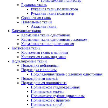
Трикотажный полиэстер
Рукавная ткань
Рукавная ткань поливискоза
Рукавная ткань полиэстер
Сорочечная ткань
Плательные ткани
Атласная ткань
Карманные ткани
Карманная ткань однотонная
Карманная ткань однотонная с хлопком
Карманная ткань принтованная
Костюмная ткань
Костюмная ткань в наличии
Костюмная ткань под заказ
Подкладочные ткани
Подкладка нейлоновая
Подкладка с хлопком
Подкладочная ткань с хлопком однотонная
Подкладочная вискоза
Подкладочная поливискоза
Поливискоза гладкокрашеная
Поливискоза елочка
Поливискоза рубчик (диагональ)
Поливискоза с принтом
Поливискоза стрейч