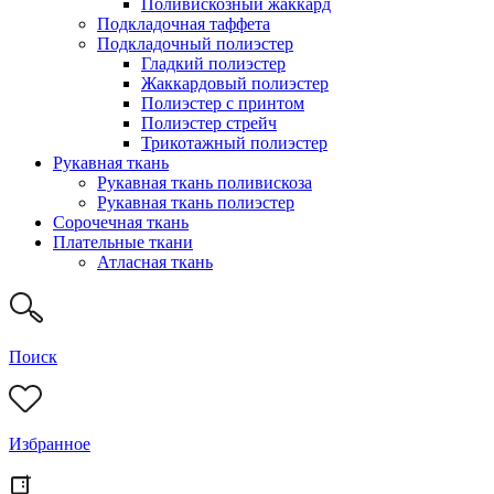
Поливискозный жаккард
Подкладочная таффета
Подкладочный полиэстер
Гладкий полиэстер
Жаккардовый полиэстер
Полиэстер с принтом
Полиэстер стрейч
Трикотажный полиэстер
Рукавная ткань
Рукавная ткань поливискоза
Рукавная ткань полиэстер
Сорочечная ткань
Плательные ткани
Атласная ткань
Поиск
Избранное