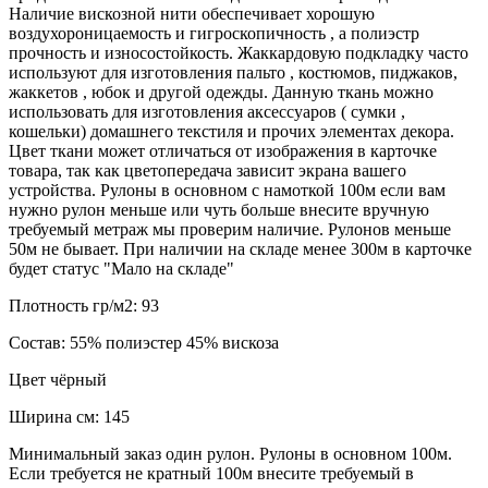
Наличие вискозной нити обеспечивает хорошую
воздухороницаемость и гигроскопичность , а полиэстр
прочность и износостойкость. Жаккардовую подкладку часто
используют для изготовления пальто , костюмов, пиджаков,
жаккетов , юбок и другой одежды. Данную ткань можно
использовать для изготовления аксессуаров ( сумки ,
кошельки) домашнего текстиля и прочих элементах декора.
Цвет ткани может отличаться от изображения в карточке
товара, так как цветопередача зависит экрана вашего
устройства. Рулоны в основном с намоткой 100м если вам
нужно рулон меньше или чуть больше внесите вручную
требуемый метраж мы проверим наличие. Рулонов меньше
50м не бывает. При наличии на складе менее 300м в карточке
будет статус "Мало на складе"
Плотность гр/м2:
93
Состав:
55% полиэстер 45% вискоза
Цвет
чёрный
Ширина см:
145
Минимальный заказ один рулон. Рулоны в основном 100м.
Если требуется не кратный 100м внесите требуемый в