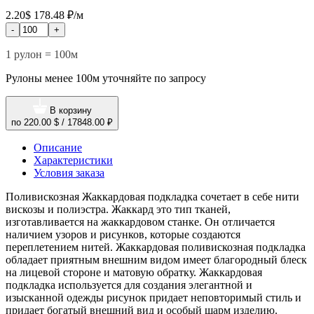
2.20$
178.48 ₽/м
-
+
1 рулон = 100м
Рулоны менее 100м уточняйте по запросу
В корзину
по
220.00 $
/
17848.00 ₽
Описание
Характеристики
Условия заказа
Поливискозная Жаккардовая подкладка сочетает в себе нити
вискозы и полиэстра. Жаккард это тип тканей,
изготавливается на жаккардовом станке. Он отличается
наличием узоров и рисунков, которые создаются
переплетением нитей. Жаккардовая поливискозная подкладка
обладает приятным внешним видом имеет благородный блеск
на лицевой стороне и матовую обратку. Жаккардовая
подкладка используется для создания элегантной и
изысканной одежды рисунок придает неповторимый стиль и
придает богатый внешний вид и особый шарм изделию.