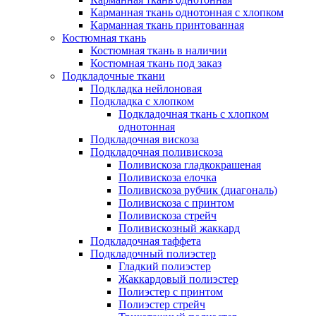
Карманная ткань однотонная с хлопком
Карманная ткань принтованная
Костюмная ткань
Костюмная ткань в наличии
Костюмная ткань под заказ
Подкладочные ткани
Подкладка нейлоновая
Подкладка с хлопком
Подкладочная ткань с хлопком
однотонная
Подкладочная вискоза
Подкладочная поливискоза
Поливискоза гладкокрашеная
Поливискоза елочка
Поливискоза рубчик (диагональ)
Поливискоза с принтом
Поливискоза стрейч
Поливискозный жаккард
Подкладочная таффета
Подкладочный полиэстер
Гладкий полиэстер
Жаккардовый полиэстер
Полиэстер с принтом
Полиэстер стрейч