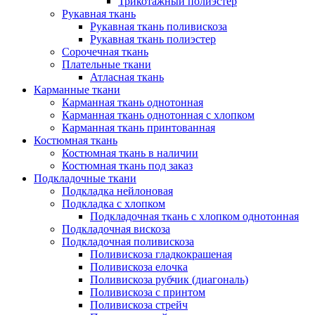
Трикотажный полиэстер
Рукавная ткань
Рукавная ткань поливискоза
Рукавная ткань полиэстер
Сорочечная ткань
Плательные ткани
Атласная ткань
Карманные ткани
Карманная ткань однотонная
Карманная ткань однотонная с хлопком
Карманная ткань принтованная
Костюмная ткань
Костюмная ткань в наличии
Костюмная ткань под заказ
Подкладочные ткани
Подкладка нейлоновая
Подкладка с хлопком
Подкладочная ткань с хлопком однотонная
Подкладочная вискоза
Подкладочная поливискоза
Поливискоза гладкокрашеная
Поливискоза елочка
Поливискоза рубчик (диагональ)
Поливискоза с принтом
Поливискоза стрейч