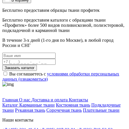
В корзину
Бесплатно предоставим образцы ткани профитек
Бесплатно предоставим
каталоги с образцами ткани
«Профитек»
более 500 видов
поливискозной, полиэстеровой,
подкладочной и карманной ткани
В течение 3-х дней
(1-го дня по Москве), в любой город
России и СНГ
Заказать каталог
Вы соглашаетесь с
условиями обработки персональных
данных (ознакомиться)
Профитек ткани
Главная
О нас
Доставка и оплата
Контакты
Каталог
Карманные ткани
Костюмная ткань
Подкладочные
ткани
Рукавная ткань
Сорочечная ткань
Плательные ткани
Наши контакты