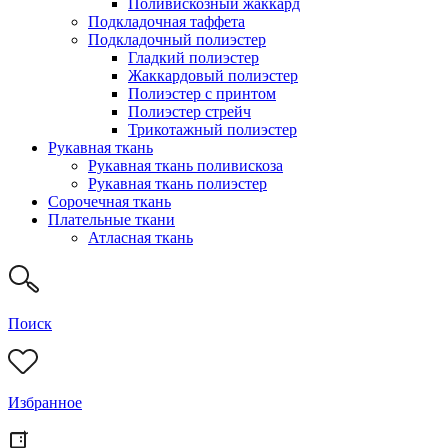
Поливискозный жаккард
Подкладочная таффета
Подкладочный полиэстер
Гладкий полиэстер
Жаккардовый полиэстер
Полиэстер с принтом
Полиэстер стрейч
Трикотажный полиэстер
Рукавная ткань
Рукавная ткань поливискоза
Рукавная ткань полиэстер
Сорочечная ткань
Плательные ткани
Атласная ткань
Поиск
Избранное