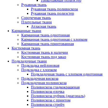
Трикотажный полиэстер
Рукавная ткань
Рукавная ткань поливискоза
Рукавная ткань полиэстер
Сорочечная ткань
Плательные ткани
Атласная ткань
Карманные ткани
Карманная ткань однотонная
Карманная ткань однотонная с хлопком
Карманная ткань принтованная
Костюмная ткань
Костюмная ткань в наличии
Костюмная ткань под заказ
Подкладочные ткани
Подкладка нейлоновая
Подкладка с хлопком
Подкладочная ткань с хлопком однотонная
Подкладочная вискоза
Подкладочная поливискоза
Поливискоза гладкокрашеная
Поливискоза елочка
Поливискоза рубчик (диагональ)
Поливискоза с принтом
Поливискоза стрейч