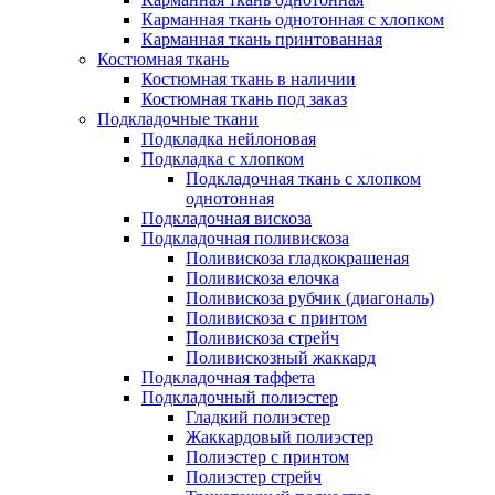
Карманная ткань однотонная с хлопком
Карманная ткань принтованная
Костюмная ткань
Костюмная ткань в наличии
Костюмная ткань под заказ
Подкладочные ткани
Подкладка нейлоновая
Подкладка с хлопком
Подкладочная ткань с хлопком
однотонная
Подкладочная вискоза
Подкладочная поливискоза
Поливискоза гладкокрашеная
Поливискоза елочка
Поливискоза рубчик (диагональ)
Поливискоза с принтом
Поливискоза стрейч
Поливискозный жаккард
Подкладочная таффета
Подкладочный полиэстер
Гладкий полиэстер
Жаккардовый полиэстер
Полиэстер с принтом
Полиэстер стрейч