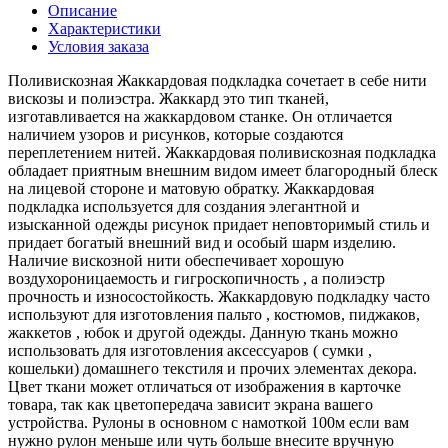
Описание
Характеристики
Условия заказа
Поливискозная Жаккардовая подкладка сочетает в себе нити
вискозы и полиэстра. Жаккард это тип тканей,
изготавливается на жаккардовом станке. Он отличается
наличием узоров и рисунков, которые создаются
переплетением нитей. Жаккардовая поливискозная подкладка
обладает приятным внешним видом имеет благородный блеск
на лицевой стороне и матовую обратку. Жаккардовая
подкладка используется для создания элегантной и
изысканной одежды рисунок придает неповторимый стиль и
придает богатый внешний вид и особый шарм изделию.
Наличие вискозной нити обеспечивает хорошую
воздухороницаемость и гигроскопичность , а полиэстр
прочность и износостойкость. Жаккардовую подкладку часто
используют для изготовления пальто , костюмов, пиджаков,
жаккетов , юбок и другой одежды. Данную ткань можно
использовать для изготовления аксессуаров ( сумки ,
кошельки) домашнего текстиля и прочих элементах декора.
Цвет ткани может отличаться от изображения в карточке
товара, так как цветопередача зависит экрана вашего
устройства. Рулоны в основном с намоткой 100м если вам
нужно рулон меньше или чуть больше внесите вручную