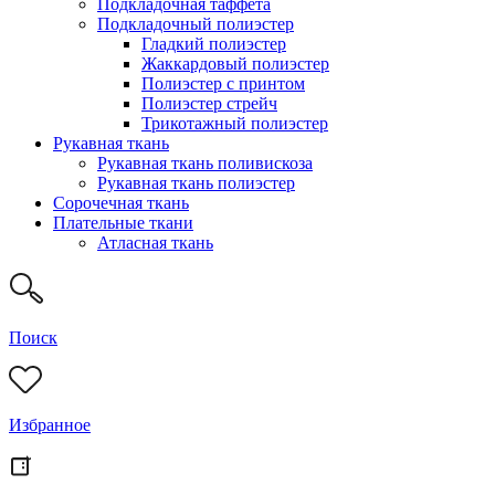
Подкладочная таффета
Подкладочный полиэстер
Гладкий полиэстер
Жаккардовый полиэстер
Полиэстер с принтом
Полиэстер стрейч
Трикотажный полиэстер
Рукавная ткань
Рукавная ткань поливискоза
Рукавная ткань полиэстер
Сорочечная ткань
Плательные ткани
Атласная ткань
Поиск
Избранное