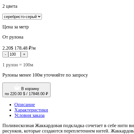
2 цвета
Цена за метр
От рулона
2.20$
178.48 ₽/м
-
+
1 рулон = 100м
Рулоны менее 100м уточняйте по запросу
В корзину
по
220.00 $
/
17848.00 ₽
Описание
Характеристики
Условия заказа
Поливискозная Жаккардовая подкладка сочетает в себе нити ви
рисунков, которые создаются переплетением нитей. Жаккардо