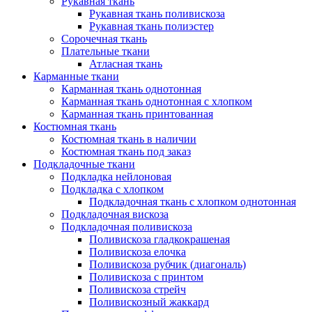
Рукавная ткань
Рукавная ткань поливискоза
Рукавная ткань полиэстер
Сорочечная ткань
Плательные ткани
Атласная ткань
Карманные ткани
Карманная ткань однотонная
Карманная ткань однотонная с хлопком
Карманная ткань принтованная
Костюмная ткань
Костюмная ткань в наличии
Костюмная ткань под заказ
Подкладочные ткани
Подкладка нейлоновая
Подкладка с хлопком
Подкладочная ткань с хлопком однотонная
Подкладочная вискоза
Подкладочная поливискоза
Поливискоза гладкокрашеная
Поливискоза елочка
Поливискоза рубчик (диагональ)
Поливискоза с принтом
Поливискоза стрейч
Поливискозный жаккард