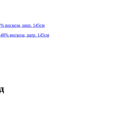
8% вискоза, шир. 145см
д