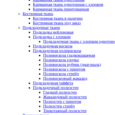
Карманная ткань однотонная с хлопком
Карманная ткань принтованная
Костюмная ткань
Костюмная ткань в наличии
Костюмная ткань под заказ
Подкладочные ткани
Подкладка нейлоновая
Подкладка с хлопком
Подкладочная ткань с хлопком однотон
Подкладочная вискоза
Подкладочная поливискоза
Поливискоза гладкокрашеная
Поливискоза елочка
Поливискоза рубчик (диагональ)
Поливискоза с принтом
Поливискоза стрейч
Поливискозный жаккард
Подкладочная таффета
Подкладочный полиэстер
Гладкий полиэстер
Жаккардовый полиэстер
Полиэстер с принтом
Полиэстер стрейч
Трикотажный полиэстер