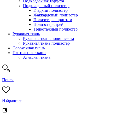
Подкладочная таффета
Подкладочный полиэстер
Гладкий полиэстер
Жаккардовый полиэстер
Полиэстер с принтом
Полиэстер стрейч
Трикотажный полиэстер
Рукавная ткань
Рукавная ткань поливискоза
Рукавная ткань полиэстер
Сорочечная ткань
Плательные ткани
Атласная ткань
Поиск
Избранное