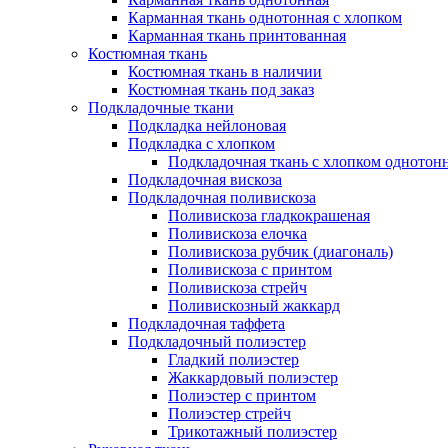
Карманная ткань однотонная с хлопком
Карманная ткань принтованная
Костюмная ткань
Костюмная ткань в наличии
Костюмная ткань под заказ
Подкладочные ткани
Подкладка нейлоновая
Подкладка с хлопком
Подкладочная ткань с хлопком однотон
Подкладочная вискоза
Подкладочная поливискоза
Поливискоза гладкокрашеная
Поливискоза елочка
Поливискоза рубчик (диагональ)
Поливискоза с принтом
Поливискоза стрейч
Поливискозный жаккард
Подкладочная таффета
Подкладочный полиэстер
Гладкий полиэстер
Жаккардовый полиэстер
Полиэстер с принтом
Полиэстер стрейч
Трикотажный полиэстер