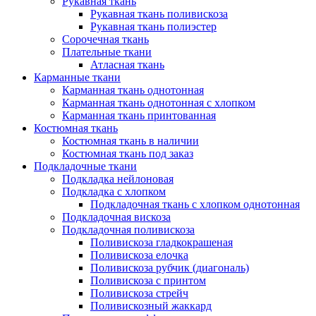
Рукавная ткань
Рукавная ткань поливискоза
Рукавная ткань полиэстер
Сорочечная ткань
Плательные ткани
Атласная ткань
Карманные ткани
Карманная ткань однотонная
Карманная ткань однотонная с хлопком
Карманная ткань принтованная
Костюмная ткань
Костюмная ткань в наличии
Костюмная ткань под заказ
Подкладочные ткани
Подкладка нейлоновая
Подкладка с хлопком
Подкладочная ткань с хлопком однотонная
Подкладочная вискоза
Подкладочная поливискоза
Поливискоза гладкокрашеная
Поливискоза елочка
Поливискоза рубчик (диагональ)
Поливискоза с принтом
Поливискоза стрейч
Поливискозный жаккард