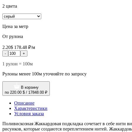
2 цвета
Цена за метр
От рулона
2.20$
178.48 ₽/м
-
+
1 рулон = 100м
Рулоны менее 100м уточняйте по запросу
В корзину
по
220.00 $
/
17848.00 ₽
Описание
Характеристики
Условия заказа
Поливискозная Жаккардовая подкладка сочетает в себе нити ви
рисунков, которые создаются переплетением нитей. Жаккардо