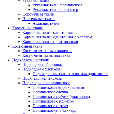
Рукавная ткань
Рукавная ткань поливискоза
Рукавная ткань полиэстер
Сорочечная ткань
Плательные ткани
Атласная ткань
Карманные ткани
Карманная ткань однотонная
Карманная ткань однотонная с хлопком
Карманная ткань принтованная
Костюмная ткань
Костюмная ткань в наличии
Костюмная ткань под заказ
Подкладочные ткани
Подкладка нейлоновая
Подкладка с хлопком
Подкладочная ткань с хлопком однотонная
Подкладочная вискоза
Подкладочная поливискоза
Поливискоза гладкокрашеная
Поливискоза елочка
Поливискоза рубчик (диагональ)
Поливискоза с принтом
Поливискоза стрейч
Поливискозный жаккард