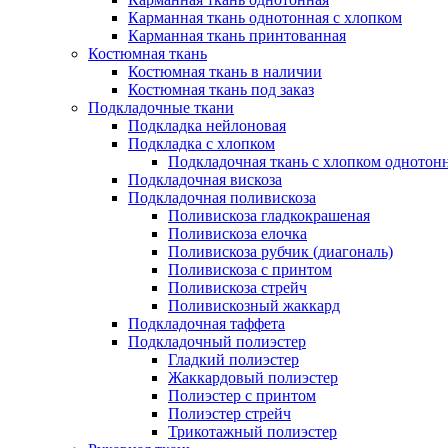
Карманная ткань однотонная с хлопком
Карманная ткань принтованная
Костюмная ткань
Костюмная ткань в наличии
Костюмная ткань под заказ
Подкладочные ткани
Подкладка нейлоновая
Подкладка с хлопком
Подкладочная ткань с хлопком однотон
Подкладочная вискоза
Подкладочная поливискоза
Поливискоза гладкокрашеная
Поливискоза елочка
Поливискоза рубчик (диагональ)
Поливискоза с принтом
Поливискоза стрейч
Поливискозный жаккард
Подкладочная таффета
Подкладочный полиэстер
Гладкий полиэстер
Жаккардовый полиэстер
Полиэстер с принтом
Полиэстер стрейч
Трикотажный полиэстер