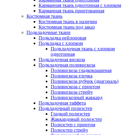
Карманная ткань однотонная с хлопком
Карманная ткань принтованная
Костюмная ткань
Костюмная ткань в наличии
Костюмная ткань под заказ
Подкладочные ткани
Подкладка нейлоновая
Подкладка с хлопком
Подкладочная ткань с хлопком
однотонная
Подкладочная вискоза
Подкладочная поливискоза
Поливискоза гладкокрашеная
Поливискоза елочка
Поливискоза рубчик (диагональ)
Поливискоза с принтом
Поливискоза стрейч
Поливискозный жаккард
Подкладочная таффета
Подкладочный полиэстер
Гладкий полиэстер
Жаккардовый полиэстер
Полиэстер с принтом
Полиэстер стрейч