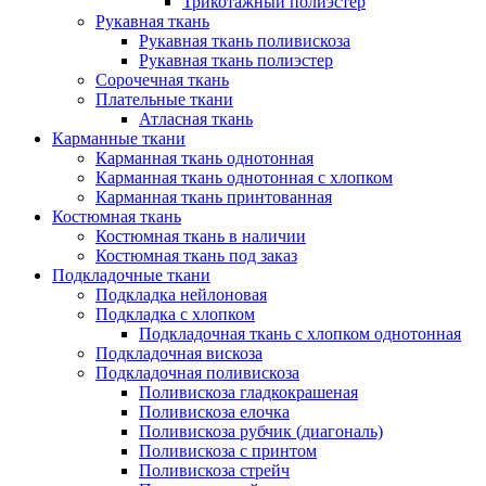
Трикотажный полиэстер
Рукавная ткань
Рукавная ткань поливискоза
Рукавная ткань полиэстер
Сорочечная ткань
Плательные ткани
Атласная ткань
Карманные ткани
Карманная ткань однотонная
Карманная ткань однотонная с хлопком
Карманная ткань принтованная
Костюмная ткань
Костюмная ткань в наличии
Костюмная ткань под заказ
Подкладочные ткани
Подкладка нейлоновая
Подкладка с хлопком
Подкладочная ткань с хлопком однотонная
Подкладочная вискоза
Подкладочная поливискоза
Поливискоза гладкокрашеная
Поливискоза елочка
Поливискоза рубчик (диагональ)
Поливискоза с принтом
Поливискоза стрейч