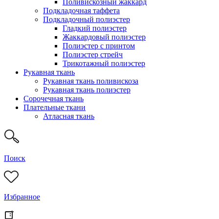
Поливискозный жаккард
Подкладочная таффета
Подкладочный полиэстер
Гладкий полиэстер
Жаккардовый полиэстер
Полиэстер с принтом
Полиэстер стрейч
Трикотажный полиэстер
Рукавная ткань
Рукавная ткань поливискоза
Рукавная ткань полиэстер
Сорочечная ткань
Плательные ткани
Атласная ткань
Поиск
Избранное