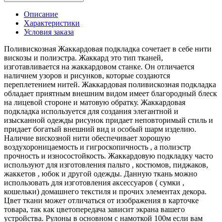
Описание
Характеристики
Условия заказа
Поливискозная Жаккардовая подкладка сочетает в себе нити
вискозы и полиэстра. Жаккард это тип тканей,
изготавливается на жаккардовом станке. Он отличается
наличием узоров и рисунков, которые создаются
переплетением нитей. Жаккардовая поливискозная подкладка
обладает приятным внешним видом имеет благородный блеск
на лицевой стороне и матовую обратку. Жаккардовая
подкладка используется для создания элегантной и
изысканной одежды рисунок придает неповторимый стиль и
придает богатый внешний вид и особый шарм изделию.
Наличие вискозной нити обеспечивает хорошую
воздухороницаемость и гигроскопичность , а полиэстр
прочность и износостойкость. Жаккардовую подкладку часто
используют для изготовления пальто , костюмов, пиджаков,
жаккетов , юбок и другой одежды. Данную ткань можно
использовать для изготовления аксессуаров ( сумки ,
кошельки) домашнего текстиля и прочих элементах декора.
Цвет ткани может отличаться от изображения в карточке
товара, так как цветопередача зависит экрана вашего
устройства. Рулоны в основном с намоткой 100м если вам