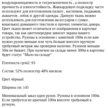
воздухороницаемость и гигроскопичность , а полиэстр
прочность и износостойкость. Жаккардовую подкладку часто
используют для изготовления пальто , костюмов, пиджаков,
жаккетов , юбок и другой одежды. Данную ткань можно
использовать для изготовления аксессуаров ( сумки ,
кошельки) домашнего текстиля и прочих элементах декора.
Цвет ткани может отличаться от изображения в карточке
товара, так как цветопередача зависит экрана вашего
устройства. Рулоны в основном с намоткой 100м если вам
нужно рулон меньше или чуть больше внесите вручную
требуемый метраж мы проверим наличие. Рулонов меньше
50м не бывает. При наличии на складе менее 300м в карточке
будет статус "Мало на складе"
Плотность гр/м2:
93
Состав:
52% полиэстер 48% вискоза
Цвет
чёрный
Ширина см:
145
Минимальный заказ один рулон. Рулоны в основном 100м.
Если требуется не кратный 100м внесите требуемый в
ручную.