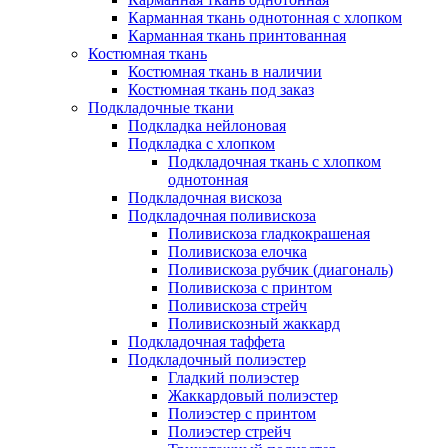
Карманная ткань однотонная с хлопком
Карманная ткань принтованная
Костюмная ткань
Костюмная ткань в наличии
Костюмная ткань под заказ
Подкладочные ткани
Подкладка нейлоновая
Подкладка с хлопком
Подкладочная ткань с хлопком
однотонная
Подкладочная вискоза
Подкладочная поливискоза
Поливискоза гладкокрашеная
Поливискоза елочка
Поливискоза рубчик (диагональ)
Поливискоза с принтом
Поливискоза стрейч
Поливискозный жаккард
Подкладочная таффета
Подкладочный полиэстер
Гладкий полиэстер
Жаккардовый полиэстер
Полиэстер с принтом
Полиэстер стрейч