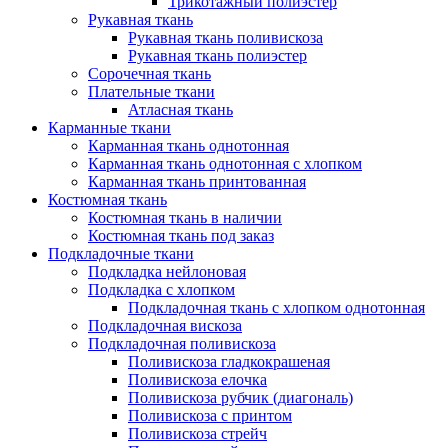
Трикотажный полиэстер
Рукавная ткань
Рукавная ткань поливискоза
Рукавная ткань полиэстер
Сорочечная ткань
Плательные ткани
Атласная ткань
Карманные ткани
Карманная ткань однотонная
Карманная ткань однотонная с хлопком
Карманная ткань принтованная
Костюмная ткань
Костюмная ткань в наличии
Костюмная ткань под заказ
Подкладочные ткани
Подкладка нейлоновая
Подкладка с хлопком
Подкладочная ткань с хлопком однотонная
Подкладочная вискоза
Подкладочная поливискоза
Поливискоза гладкокрашеная
Поливискоза елочка
Поливискоза рубчик (диагональ)
Поливискоза с принтом
Поливискоза стрейч