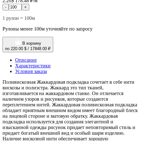
2.20$
178.48 ₽/м
-
+
1 рулон = 100м
Рулоны менее 100м уточняйте по запросу
В корзину
по
220.00 $
/
17848.00 ₽
Описание
Характеристики
Условия заказа
Поливискозная Жаккардовая подкладка сочетает в себе нити
вискозы и полиэстра. Жаккард это тип тканей,
изготавливается на жаккардовом станке. Он отличается
наличием узоров и рисунков, которые создаются
переплетением нитей. Жаккардовая поливискозная подкладка
обладает приятным внешним видом имеет благородный блеск
на лицевой стороне и матовую обратку. Жаккардовая
подкладка используется для создания элегантной и
изысканной одежды рисунок придает неповторимый стиль и
придает богатый внешний вид и особый шарм изделию.
Наличие вискозной нити обеспечивает хорошую