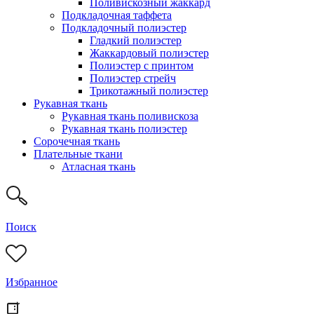
Поливискозный жаккард
Подкладочная таффета
Подкладочный полиэстер
Гладкий полиэстер
Жаккардовый полиэстер
Полиэстер с принтом
Полиэстер стрейч
Трикотажный полиэстер
Рукавная ткань
Рукавная ткань поливискоза
Рукавная ткань полиэстер
Сорочечная ткань
Плательные ткани
Атласная ткань
Поиск
Избранное