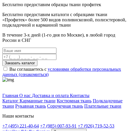
Бесплатно предоставим образцы ткани профитек
Бесплатно предоставим
каталоги с образцами ткани
«Профитек»
более 500 видов
поливискозной, полиэстеровой,
подкладочной и карманной ткани
В течение 3-х дней
(1-го дня по Москве), в любой город
России и СНГ
Заказать каталог
Вы соглашаетесь с
условиями обработки персональных
данных (ознакомиться)
Профитек ткани
Главная
О нас
Доставка и оплата
Контакты
Каталог
Карманные ткани
Костюмная ткань
Подкладочные
ткани
Рукавная ткань
Сорочечная ткань
Плательные ткани
Наши контакты
+7 (495) 221-40-64
+7 (985) 007-93-91
+7 (926) 719-52-53