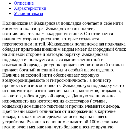
Описание
Характеристики
Условия заказа
Поливискозная Жаккардовая подкладка сочетает в себе нити
вискозы и полиэстра. Жаккард это тип тканей,
изготавливается на жаккардовом станке. Он отличается
наличием узоров и рисунков, которые создаются
переплетением нитей. Жаккардовая поливискозная подкладка
обладает приятным внешним видом имеет благородный блеск
на лицевой стороне и матовую обратку. Жаккардовая
подкладка используется для создания элегантной и
изысканной одежды рисунок придает неповторимый стиль и
придает богатый внешний вид и особый шарм изделию.
Наличие вискозной нити обеспечивает хорошую
воздухороницаемость и гигроскопичность , а полиэстр
прочность и износостойкость. Жаккардовую подкладку часто
используют для изготовления пальто , костюмов, пиджаков,
жаккетов , юбок и другой одежды. Данную ткань можно
использовать для изготовления аксессуаров ( сумки ,
кошельки) домашнего текстиля и прочих элементах декора.
Цвет ткани может отличаться от изображения в карточке
товара, так как цветопередача зависит экрана вашего
устройства. Рулоны в основном с намоткой 100м если вам
нужно рулон меньше или чуть больше внесите вручную