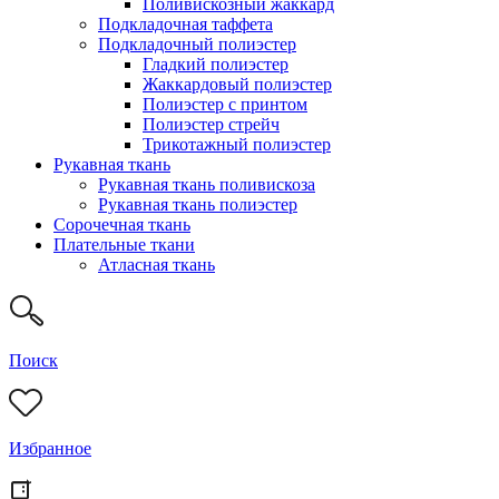
Поливискозный жаккард
Подкладочная таффета
Подкладочный полиэстер
Гладкий полиэстер
Жаккардовый полиэстер
Полиэстер с принтом
Полиэстер стрейч
Трикотажный полиэстер
Рукавная ткань
Рукавная ткань поливискоза
Рукавная ткань полиэстер
Сорочечная ткань
Плательные ткани
Атласная ткань
Поиск
Избранное