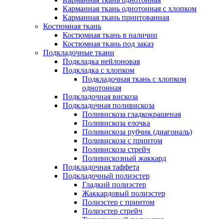
Карманная ткань однотонная с хлопком
Карманная ткань принтованная
Костюмная ткань
Костюмная ткань в наличии
Костюмная ткань под заказ
Подкладочные ткани
Подкладка нейлоновая
Подкладка с хлопком
Подкладочная ткань с хлопком
однотонная
Подкладочная вискоза
Подкладочная поливискоза
Поливискоза гладкокрашеная
Поливискоза елочка
Поливискоза рубчик (диагональ)
Поливискоза с принтом
Поливискоза стрейч
Поливискозный жаккард
Подкладочная таффета
Подкладочный полиэстер
Гладкий полиэстер
Жаккардовый полиэстер
Полиэстер с принтом
Полиэстер стрейч