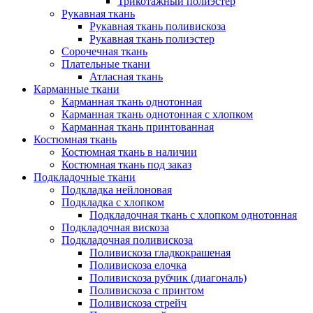
Трикотажный полиэстер
Рукавная ткань
Рукавная ткань поливискоза
Рукавная ткань полиэстер
Сорочечная ткань
Плательные ткани
Атласная ткань
Карманные ткани
Карманная ткань однотонная
Карманная ткань однотонная с хлопком
Карманная ткань принтованная
Костюмная ткань
Костюмная ткань в наличии
Костюмная ткань под заказ
Подкладочные ткани
Подкладка нейлоновая
Подкладка с хлопком
Подкладочная ткань с хлопком однотонная
Подкладочная вискоза
Подкладочная поливискоза
Поливискоза гладкокрашеная
Поливискоза елочка
Поливискоза рубчик (диагональ)
Поливискоза с принтом
Поливискоза стрейч