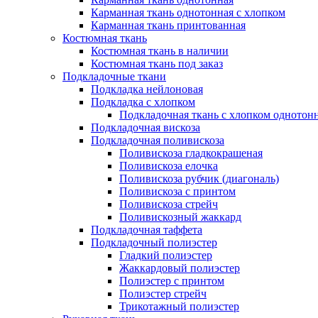
Карманная ткань однотонная с хлопком
Карманная ткань принтованная
Костюмная ткань
Костюмная ткань в наличии
Костюмная ткань под заказ
Подкладочные ткани
Подкладка нейлоновая
Подкладка с хлопком
Подкладочная ткань с хлопком однотон
Подкладочная вискоза
Подкладочная поливискоза
Поливискоза гладкокрашеная
Поливискоза елочка
Поливискоза рубчик (диагональ)
Поливискоза с принтом
Поливискоза стрейч
Поливискозный жаккард
Подкладочная таффета
Подкладочный полиэстер
Гладкий полиэстер
Жаккардовый полиэстер
Полиэстер с принтом
Полиэстер стрейч
Трикотажный полиэстер