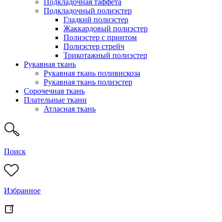
Подкладочная таффета
Подкладочный полиэстер
Гладкий полиэстер
Жаккардовый полиэстер
Полиэстер с принтом
Полиэстер стрейч
Трикотажный полиэстер
Рукавная ткань
Рукавная ткань поливискоза
Рукавная ткань полиэстер
Сорочечная ткань
Плательные ткани
Атласная ткань
Поиск
Избранное