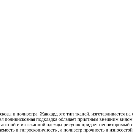
скозы и полиэстра. Жаккард это тип тканей, изготавливается на
вая поливискозная подкладка обладает приятным внешним видом
легантной и изысканной одежды рисунок придает неповторимый 
мость и гигроскопичность , а полиэстр прочность и износостой