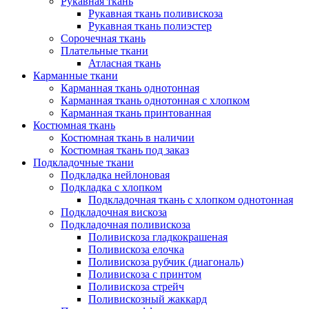
Рукавная ткань
Рукавная ткань поливискоза
Рукавная ткань полиэстер
Сорочечная ткань
Плательные ткани
Атласная ткань
Карманные ткани
Карманная ткань однотонная
Карманная ткань однотонная с хлопком
Карманная ткань принтованная
Костюмная ткань
Костюмная ткань в наличии
Костюмная ткань под заказ
Подкладочные ткани
Подкладка нейлоновая
Подкладка с хлопком
Подкладочная ткань с хлопком однотонная
Подкладочная вискоза
Подкладочная поливискоза
Поливискоза гладкокрашеная
Поливискоза елочка
Поливискоза рубчик (диагональ)
Поливискоза с принтом
Поливискоза стрейч
Поливискозный жаккард