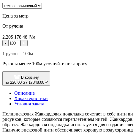
Цена за метр
От рулона
2.20$
178.48 ₽/м
-
+
1 рулон = 100м
Рулоны менее 100м уточняйте по запросу
В корзину
по
220.00 $
/
17848.00 ₽
Описание
Характеристики
Условия заказа
Поливискозная Жаккардовая подкладка сочетает в себе нити ви
рисунков, которые создаются переплетением нитей. Жаккардо
обратку. Жаккардовая подкладка используется для создания э
Наличие вискозной нити обеспечивает хорошую воздухороницае