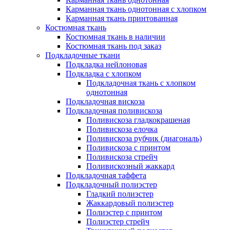
Карманная ткань однотонная с хлопком
Карманная ткань принтованная
Костюмная ткань
Костюмная ткань в наличии
Костюмная ткань под заказ
Подкладочные ткани
Подкладка нейлоновая
Подкладка с хлопком
Подкладочная ткань с хлопком
однотонная
Подкладочная вискоза
Подкладочная поливискоза
Поливискоза гладкокрашеная
Поливискоза елочка
Поливискоза рубчик (диагональ)
Поливискоза с принтом
Поливискоза стрейч
Поливискозный жаккард
Подкладочная таффета
Подкладочный полиэстер
Гладкий полиэстер
Жаккардовый полиэстер
Полиэстер с принтом
Полиэстер стрейч