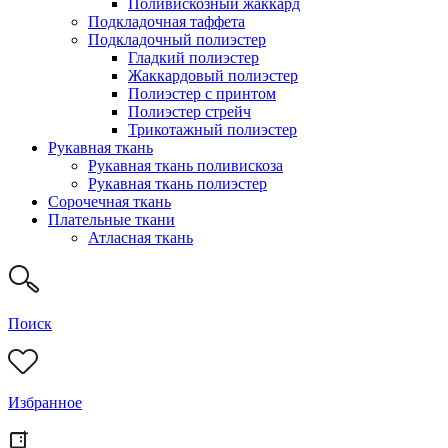
Поливискозный жаккард
Подкладочная таффета
Подкладочный полиэстер
Гладкий полиэстер
Жаккардовый полиэстер
Полиэстер с принтом
Полиэстер стрейч
Трикотажный полиэстер
Рукавная ткань
Рукавная ткань поливискоза
Рукавная ткань полиэстер
Сорочечная ткань
Плательные ткани
Атласная ткань
Поиск
Избранное