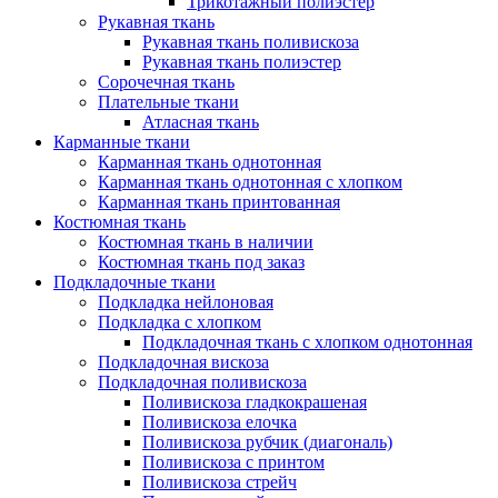
Трикотажный полиэстер
Рукавная ткань
Рукавная ткань поливискоза
Рукавная ткань полиэстер
Сорочечная ткань
Плательные ткани
Атласная ткань
Карманные ткани
Карманная ткань однотонная
Карманная ткань однотонная с хлопком
Карманная ткань принтованная
Костюмная ткань
Костюмная ткань в наличии
Костюмная ткань под заказ
Подкладочные ткани
Подкладка нейлоновая
Подкладка с хлопком
Подкладочная ткань с хлопком однотонная
Подкладочная вискоза
Подкладочная поливискоза
Поливискоза гладкокрашеная
Поливискоза елочка
Поливискоза рубчик (диагональ)
Поливискоза с принтом
Поливискоза стрейч