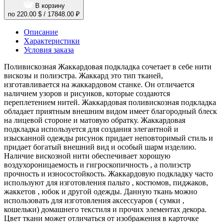
В корзину
по
220.00 $
/
17848.00 ₽
Описание
Характеристики
Условия заказа
Поливискозная Жаккардовая подкладка сочетает в себе нити
вискозы и полиэстра. Жаккард это тип тканей,
изготавливается на жаккардовом станке. Он отличается
наличием узоров и рисунков, которые создаются
переплетением нитей. Жаккардовая поливискозная подкладка
обладает приятным внешним видом имеет благородный блеск
на лицевой стороне и матовую обратку. Жаккардовая
подкладка используется для создания элегантной и
изысканной одежды рисунок придает неповторимый стиль и
придает богатый внешний вид и особый шарм изделию.
Наличие вискозной нити обеспечивает хорошую
воздухороницаемость и гигроскопичность , а полиэстр
прочность и износостойкость. Жаккардовую подкладку часто
используют для изготовления пальто , костюмов, пиджаков,
жаккетов , юбок и другой одежды. Данную ткань можно
использовать для изготовления аксессуаров ( сумки ,
кошельки) домашнего текстиля и прочих элементах декора.
Цвет ткани может отличаться от изображения в карточке