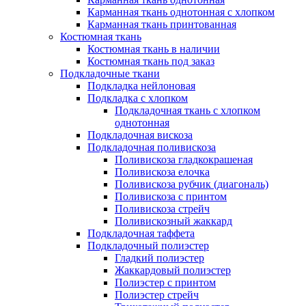
Карманная ткань однотонная с хлопком
Карманная ткань принтованная
Костюмная ткань
Костюмная ткань в наличии
Костюмная ткань под заказ
Подкладочные ткани
Подкладка нейлоновая
Подкладка с хлопком
Подкладочная ткань с хлопком
однотонная
Подкладочная вискоза
Подкладочная поливискоза
Поливискоза гладкокрашеная
Поливискоза елочка
Поливискоза рубчик (диагональ)
Поливискоза с принтом
Поливискоза стрейч
Поливискозный жаккард
Подкладочная таффета
Подкладочный полиэстер
Гладкий полиэстер
Жаккардовый полиэстер
Полиэстер с принтом
Полиэстер стрейч