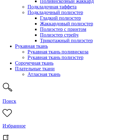
Поливискозный жаккард
Подкладочная таффета
Подкладочный полиэстер
Гладкий полиэстер
Жаккардовый полиэстер
Полиэстер с принтом
Полиэстер стрейч
Трикотажный полиэстер
Рукавная ткань
Рукавная ткань поливискоза
Рукавная ткань полиэстер
Сорочечная ткань
Плательные ткани
Атласная ткань
Поиск
Избранное