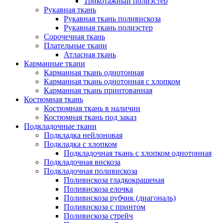
Трикотажный полиэстер
Рукавная ткань
Рукавная ткань поливискоза
Рукавная ткань полиэстер
Сорочечная ткань
Плательные ткани
Атласная ткань
Карманные ткани
Карманная ткань однотонная
Карманная ткань однотонная с хлопком
Карманная ткань принтованная
Костюмная ткань
Костюмная ткань в наличии
Костюмная ткань под заказ
Подкладочные ткани
Подкладка нейлоновая
Подкладка с хлопком
Подкладочная ткань с хлопком однотонная
Подкладочная вискоза
Подкладочная поливискоза
Поливискоза гладкокрашеная
Поливискоза елочка
Поливискоза рубчик (диагональ)
Поливискоза с принтом
Поливискоза стрейч