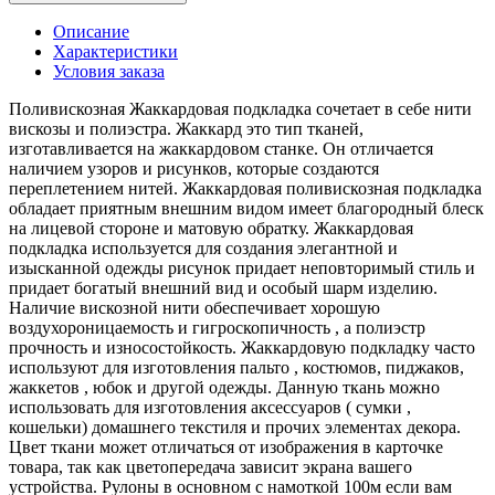
Описание
Характеристики
Условия заказа
Поливискозная Жаккардовая подкладка сочетает в себе нити
вискозы и полиэстра. Жаккард это тип тканей,
изготавливается на жаккардовом станке. Он отличается
наличием узоров и рисунков, которые создаются
переплетением нитей. Жаккардовая поливискозная подкладка
обладает приятным внешним видом имеет благородный блеск
на лицевой стороне и матовую обратку. Жаккардовая
подкладка используется для создания элегантной и
изысканной одежды рисунок придает неповторимый стиль и
придает богатый внешний вид и особый шарм изделию.
Наличие вискозной нити обеспечивает хорошую
воздухороницаемость и гигроскопичность , а полиэстр
прочность и износостойкость. Жаккардовую подкладку часто
используют для изготовления пальто , костюмов, пиджаков,
жаккетов , юбок и другой одежды. Данную ткань можно
использовать для изготовления аксессуаров ( сумки ,
кошельки) домашнего текстиля и прочих элементах декора.
Цвет ткани может отличаться от изображения в карточке
товара, так как цветопередача зависит экрана вашего
устройства. Рулоны в основном с намоткой 100м если вам