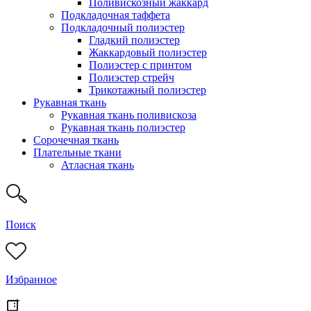
Поливискозный жаккард
Подкладочная таффета
Подкладочный полиэстер
Гладкий полиэстер
Жаккардовый полиэстер
Полиэстер с принтом
Полиэстер стрейч
Трикотажный полиэстер
Рукавная ткань
Рукавная ткань поливискоза
Рукавная ткань полиэстер
Сорочечная ткань
Плательные ткани
Атласная ткань
Поиск
Избранное