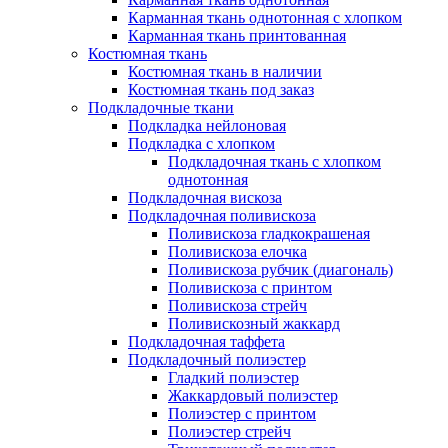
Карманная ткань однотонная с хлопком
Карманная ткань принтованная
Костюмная ткань
Костюмная ткань в наличии
Костюмная ткань под заказ
Подкладочные ткани
Подкладка нейлоновая
Подкладка с хлопком
Подкладочная ткань с хлопком
однотонная
Подкладочная вискоза
Подкладочная поливискоза
Поливискоза гладкокрашеная
Поливискоза елочка
Поливискоза рубчик (диагональ)
Поливискоза с принтом
Поливискоза стрейч
Поливискозный жаккард
Подкладочная таффета
Подкладочный полиэстер
Гладкий полиэстер
Жаккардовый полиэстер
Полиэстер с принтом
Полиэстер стрейч