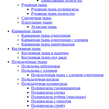
Трикотажный полиэстер
Рукавная ткань
Рукавная ткань поливискоза
Рукавная ткань полиэстер
Сорочечная ткань
Плательные ткани
Атласная ткань
Карманные ткани
Карманная ткань однотонная
Карманная ткань однотонная с хлопком
Карманная ткань принтованная
Костюмная ткань
Костюмная ткань в наличии
Костюмная ткань под заказ
Подкладочные ткани
Подкладка нейлоновая
Подкладка с хлопком
Подкладочная ткань с хлопком однотонная
Подкладочная вискоза
Подкладочная поливискоза
Поливискоза гладкокрашеная
Поливискоза елочка
Поливискоза рубчик (диагональ)
Поливискоза с принтом
Поливискоза стрейч