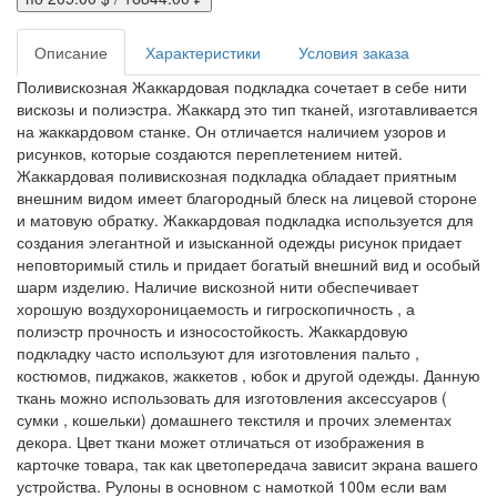
Описание
Характеристики
Условия заказа
Поливискозная Жаккардовая подкладка сочетает в себе нити
вискозы и полиэстра. Жаккард это тип тканей, изготавливается
на жаккардовом станке. Он отличается наличием узоров и
рисунков, которые создаются переплетением нитей.
Жаккардовая поливискозная подкладка обладает приятным
внешним видом имеет благородный блеск на лицевой стороне
и матовую обратку. Жаккардовая подкладка используется для
создания элегантной и изысканной одежды рисунок придает
неповторимый стиль и придает богатый внешний вид и особый
шарм изделию. Наличие вискозной нити обеспечивает
хорошую воздухороницаемость и гигроскопичность , а
полиэстр прочность и износостойкость. Жаккардовую
подкладку часто используют для изготовления пальто ,
костюмов, пиджаков, жаккетов , юбок и другой одежды. Данную
ткань можно использовать для изготовления аксессуаров (
сумки , кошельки) домашнего текстиля и прочих элементах
декора. Цвет ткани может отличаться от изображения в
карточке товара, так как цветопередача зависит экрана вашего
устройства. Рулоны в основном с намоткой 100м если вам