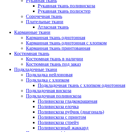
Рукавная ткань
Рукавная ткань поливискоза
Рукавная ткань полиэстер
Сорочечная ткань
Плательные ткани
Атласная ткань
Карманные ткани
Карманная ткань однотонная
Карманная ткань однотонная с хлопком
Карманная ткань принтованная
Костюмная ткань
Костюмная ткань в наличии
Костюмная ткань под заказ
Подкладочные ткани
Подкладка нейлоновая
Подкладка с хлопком
Подкладочная ткань с хлопком однотонная
Подкладочная вискоза
Подкладочная поливискоза
Поливискоза гладкокрашеная
Поливискоза елочка
Поливискоза рубчик (диагональ)
Поливискоза с принтом
Поливискоза стрейч
Поливискозный жаккард