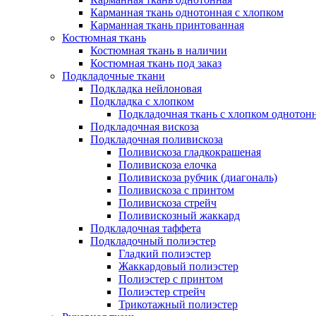
Карманная ткань однотонная с хлопком
Карманная ткань принтованная
Костюмная ткань
Костюмная ткань в наличии
Костюмная ткань под заказ
Подкладочные ткани
Подкладка нейлоновая
Подкладка с хлопком
Подкладочная ткань с хлопком однотон
Подкладочная вискоза
Подкладочная поливискоза
Поливискоза гладкокрашеная
Поливискоза елочка
Поливискоза рубчик (диагональ)
Поливискоза с принтом
Поливискоза стрейч
Поливискозный жаккард
Подкладочная таффета
Подкладочный полиэстер
Гладкий полиэстер
Жаккардовый полиэстер
Полиэстер с принтом
Полиэстер стрейч
Трикотажный полиэстер