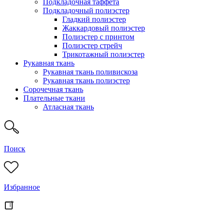
Подкладочная таффета
Подкладочный полиэстер
Гладкий полиэстер
Жаккардовый полиэстер
Полиэстер с принтом
Полиэстер стрейч
Трикотажный полиэстер
Рукавная ткань
Рукавная ткань поливискоза
Рукавная ткань полиэстер
Сорочечная ткань
Плательные ткани
Атласная ткань
Поиск
Избранное