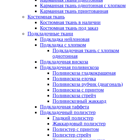
Карманная ткань однотонная с хлопком
Карманная ткань принтованная
Костюмная ткань
Костюмная ткань в наличии
Костюмная ткань под заказ
Подкладочные ткани
Подкладка нейлоновая
Подкладка с хлопком
Подкладочная ткань с хлопком
однотонная
Подкладочная вискоза
Подкладочная поливискоза
Поливискоза гладкокрашеная
Поливискоза елочка
Поливискоза рубчик (диагональ)
Поливискоза с принтом
Поливискоза стрейч
Поливискозный жаккард
Подкладочная таффета
Подкладочный полиэстер
Гладкий полиэстер
Жаккардовый полиэстер
Полиэстер с принтом
Полиэстер стрейч