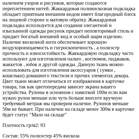
наличием узоров и рисунков, которые создаются
переплетением нитей. Жаккардовая поливискозная подкладка
обладает приятным внешним видом имеет благородный блеск
на лицевой стороне и матовую обратку. Жаккардовая
подкладка используется для создания элегантной и
изысканной одежды рисунок придает неповторимый стиль и
придает богатый внешний вид и особый шарм изделию.
Наличие вискозной нити обеспечивает хорошую
воздухороницаемость и гигроскопичность , а полиэстр
прочность и износостойкость. Жаккардовую подкладку часто
используют для изготовления пальто , костюмов, пиджаков,
жаккетов , юбок и другой одежды. Данную ткань можно
использовать для изготовления аксессуаров ( сумки ,
кошельки) домашнего текстиля и прочих элементах декора.
Цвет ткани может отличаться от изображения в карточке
товара, так как цветопередача зависит экрана вашего
устройства. Рулоны в основном с намоткой 100м если вам
нужно рулон меньше или чуть больше внесите вручную
требуемый метраж мы проверим наличие. Рулонов меньше
50м не бывает. При наличии на складе менее 300м в карточке
будет статус "Мало на складе"
Плотность гр/м2:
93
Состав:
55% полиэстер 45% вискоза