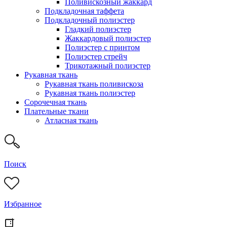
Поливискозный жаккард
Подкладочная таффета
Подкладочный полиэстер
Гладкий полиэстер
Жаккардовый полиэстер
Полиэстер с принтом
Полиэстер стрейч
Трикотажный полиэстер
Рукавная ткань
Рукавная ткань поливискоза
Рукавная ткань полиэстер
Сорочечная ткань
Плательные ткани
Атласная ткань
Поиск
Избранное