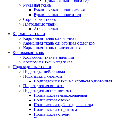
Трикотажный полиэстер
Рукавная ткань
Рукавная ткань поливискоза
Рукавная ткань полиэстер
Сорочечная ткань
Плательные ткани
Атласная ткань
Карманные ткани
Карманная ткань однотонная
Карманная ткань однотонная с хлопком
Карманная ткань принтованная
Костюмная ткань
Костюмная ткань в наличии
Костюмная ткань под заказ
Подкладочные ткани
Подкладка нейлоновая
Подкладка с хлопком
Подкладочная ткань с хлопком однотонная
Подкладочная вискоза
Подкладочная поливискоза
Поливискоза гладкокрашеная
Поливискоза елочка
Поливискоза рубчик (диагональ)
Поливискоза с принтом
Поливискоза стрейч