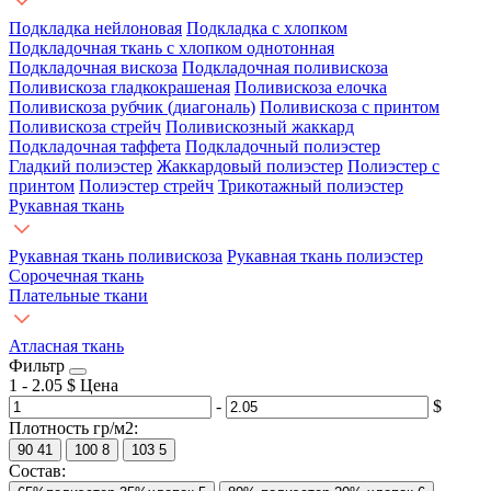
Подкладка нейлоновая
Подкладка с хлопком
Подкладочная ткань с хлопком однотонная
Подкладочная вискоза
Подкладочная поливискоза
Поливискоза гладкокрашеная
Поливискоза елочка
Поливискоза рубчик (диагональ)
Поливискоза с принтом
Поливискоза стрейч
Поливискозный жаккард
Подкладочная таффета
Подкладочный полиэстер
Гладкий полиэстер
Жаккардовый полиэстер
Полиэстер с
принтом
Полиэстер стрейч
Трикотажный полиэстер
Рукавная ткань
Рукавная ткань поливискоза
Рукавная ткань полиэстер
Сорочечная ткань
Плательные ткани
Атласная ткань
Фильтр
1
-
2.05
$
Цена
-
$
Плотность гр/м2:
90
41
100
8
103
5
Состав: