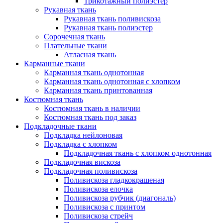
Трикотажный полиэстер
Рукавная ткань
Рукавная ткань поливискоза
Рукавная ткань полиэстер
Сорочечная ткань
Плательные ткани
Атласная ткань
Карманные ткани
Карманная ткань однотонная
Карманная ткань однотонная с хлопком
Карманная ткань принтованная
Костюмная ткань
Костюмная ткань в наличии
Костюмная ткань под заказ
Подкладочные ткани
Подкладка нейлоновая
Подкладка с хлопком
Подкладочная ткань с хлопком однотонная
Подкладочная вискоза
Подкладочная поливискоза
Поливискоза гладкокрашеная
Поливискоза елочка
Поливискоза рубчик (диагональ)
Поливискоза с принтом
Поливискоза стрейч