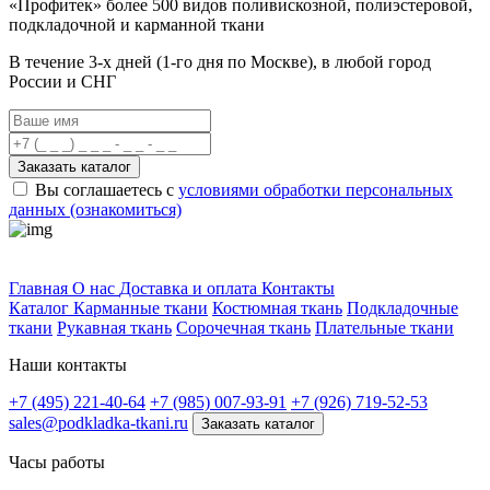
«Профитек»
более 500 видов
поливискозной, полиэстеровой,
подкладочной и карманной ткани
В течение 3-х дней
(1-го дня по Москве), в любой город
России и СНГ
Заказать каталог
Вы соглашаетесь с
условиями обработки персональных
данных (ознакомиться)
Профитек ткани
Главная
О нас
Доставка и оплата
Контакты
Каталог
Карманные ткани
Костюмная ткань
Подкладочные
ткани
Рукавная ткань
Сорочечная ткань
Плательные ткани
Наши контакты
+7 (495) 221-40-64
+7 (985) 007-93-91
+7 (926) 719-52-53
sales@podkladka-tkani.ru
Заказать каталог
Часы работы