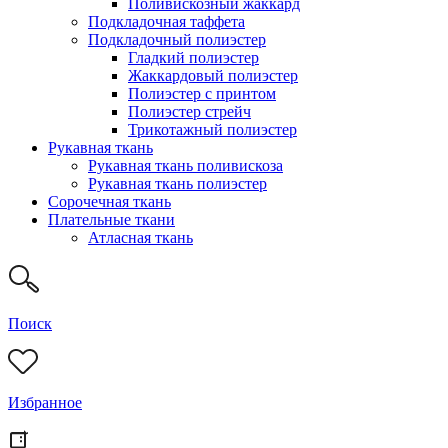
Поливискозный жаккард
Подкладочная таффета
Подкладочный полиэстер
Гладкий полиэстер
Жаккардовый полиэстер
Полиэстер с принтом
Полиэстер стрейч
Трикотажный полиэстер
Рукавная ткань
Рукавная ткань поливискоза
Рукавная ткань полиэстер
Сорочечная ткань
Плательные ткани
Атласная ткань
Поиск
Избранное