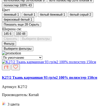
65%полиэстер 35%хлопок
5
80% полиэстер 20% хлопок
6
полиэстер 100%
43
Цвет
бежевый
1
белый
1
белый бежевый
1
белый серый
2
бирюзовый белый
1
Показать еще 28
Скрыть
Ширина см:
145
6
150
48
Сбросить
Выберите фильтры
Фильтр
Выберите фильтры
K27/2 Ткань карманная 93 гр/м2 100% полиэстер 150см
Артикул: K27/2
Производитель: Китай
3 цвета