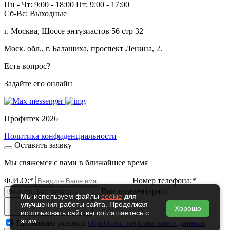
Пн - Чт: 9:00 - 18:00 Пт: 9:00 - 17:00
Сб-Вс: Выходные
г. Москва, Шоссе энтузиастов 56 стр 32
Моск. обл., г. Балашиха, проспект Ленина, 2.
Есть вопрос?
Задайте его онлайн
Профитек 2026
Политика конфиденциальности
Оставить заявку
Мы свяжемся с вами в ближайшее время
Ф.И.О:
*
Номер телефона:
*
Ваш комментарий:
Мы используем файлы
cookie
для
улучшения работы сайта. Продолжая
Хорошо
использовать сайт, вы соглашаетесь с
этим.
Принимаю условия
обработки персональных данных