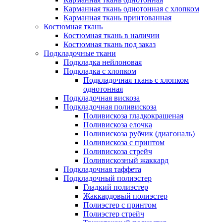
Карманная ткань однотонная с хлопком
Карманная ткань принтованная
Костюмная ткань
Костюмная ткань в наличии
Костюмная ткань под заказ
Подкладочные ткани
Подкладка нейлоновая
Подкладка с хлопком
Подкладочная ткань с хлопком
однотонная
Подкладочная вискоза
Подкладочная поливискоза
Поливискоза гладкокрашеная
Поливискоза елочка
Поливискоза рубчик (диагональ)
Поливискоза с принтом
Поливискоза стрейч
Поливискозный жаккард
Подкладочная таффета
Подкладочный полиэстер
Гладкий полиэстер
Жаккардовый полиэстер
Полиэстер с принтом
Полиэстер стрейч