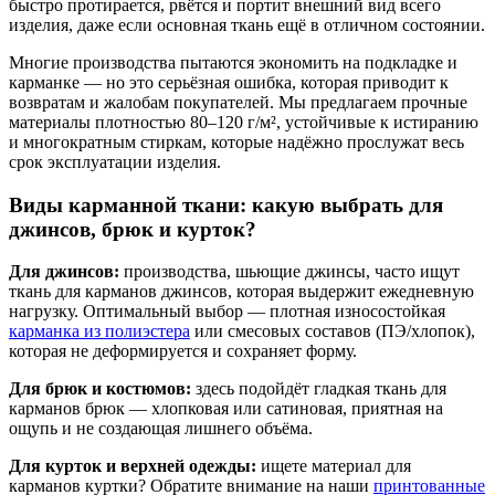
быстро протирается, рвётся и портит внешний вид всего
изделия, даже если основная ткань ещё в отличном состоянии.
Многие производства пытаются экономить на подкладке и
карманке — но это серьёзная ошибка, которая приводит к
возвратам и жалобам покупателей. Мы предлагаем прочные
материалы плотностью 80–120 г/м², устойчивые к истиранию
и многократным стиркам, которые надёжно прослужат весь
срок эксплуатации изделия.
Виды карманной ткани: какую выбрать для
джинсов, брюк и курток?
Для джинсов:
производства, шьющие джинсы, часто ищут
ткань для карманов джинсов, которая выдержит ежедневную
нагрузку. Оптимальный выбор — плотная износостойкая
карманка из полиэстера
или смесовых составов (ПЭ/хлопок),
которая не деформируется и сохраняет форму.
Для брюк и костюмов:
здесь подойдёт гладкая ткань для
карманов брюк — хлопковая или сатиновая, приятная на
ощупь и не создающая лишнего объёма.
Для курток и верхней одежды:
ищете материал для
карманов куртки? Обратите внимание на наши
принтованные