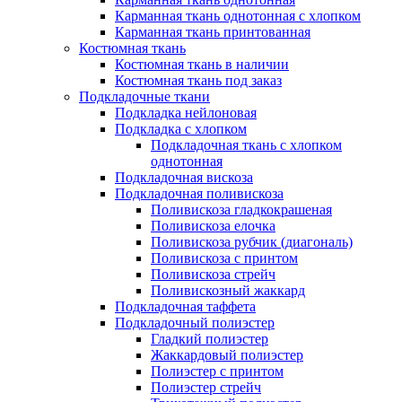
Карманная ткань однотонная с хлопком
Карманная ткань принтованная
Костюмная ткань
Костюмная ткань в наличии
Костюмная ткань под заказ
Подкладочные ткани
Подкладка нейлоновая
Подкладка с хлопком
Подкладочная ткань с хлопком
однотонная
Подкладочная вискоза
Подкладочная поливискоза
Поливискоза гладкокрашеная
Поливискоза елочка
Поливискоза рубчик (диагональ)
Поливискоза с принтом
Поливискоза стрейч
Поливискозный жаккард
Подкладочная таффета
Подкладочный полиэстер
Гладкий полиэстер
Жаккардовый полиэстер
Полиэстер с принтом
Полиэстер стрейч