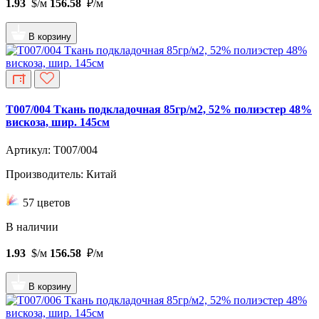
1.93
$/м
156.58
₽/м
В корзину
T007/004 Ткань подкладочная 85гр/м2, 52% полиэстер 48%
вискоза, шир. 145см
Артикул: T007/004
Производитель: Китай
57 цветов
В наличии
1.93
$/м
156.58
₽/м
В корзину