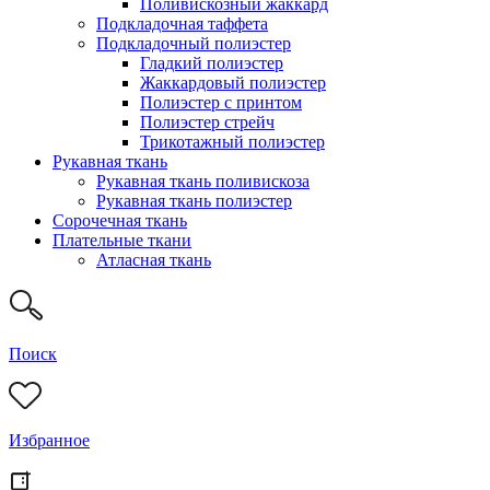
Поливискозный жаккард
Подкладочная таффета
Подкладочный полиэстер
Гладкий полиэстер
Жаккардовый полиэстер
Полиэстер с принтом
Полиэстер стрейч
Трикотажный полиэстер
Рукавная ткань
Рукавная ткань поливискоза
Рукавная ткань полиэстер
Сорочечная ткань
Плательные ткани
Атласная ткань
Поиск
Избранное