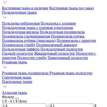
Костюмная ткань в наличии
Костюмная ткань под заказ
Подкладочные ткани
Подкладка нейлоновая
Подкладка с хлопком
Подкладочная ткань с хлопком однотонная
Подкладочная вискоза
Подкладочная поливискоза
Поливискоза гладкокрашеная
Поливискоза елочка
Поливискоза рубчик (диагональ)
Поливискоза с принтом
Поливискоза стрейч
Поливискозный жаккард
Подкладочная таффета
Подкладочный полиэстер
Гладкий полиэстер
Жаккардовый полиэстер
Полиэстер с
принтом
Полиэстер стрейч
Трикотажный полиэстер
Рукавная ткань
Рукавная ткань поливискоза
Рукавная ткань полиэстер
Сорочечная ткань
Плательные ткани
Атласная ткань
Фильтр
1.9
-
4.1
$
Цена
-
$