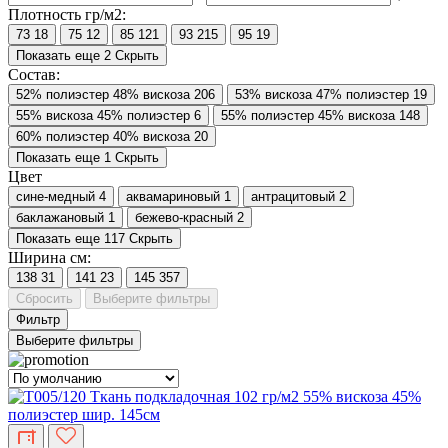
Плотность гр/м2:
73
18
75
12
85
121
93
215
95
19
Показать еще 2
Скрыть
Состав:
52% полиэстер 48% вискоза
206
53% вискоза 47% полиэстер
19
55% вискоза 45% полиэстер
6
55% полиэстер 45% вискоза
148
60% полиэстер 40% вискоза
20
Показать еще 1
Скрыть
Цвет
cине-медный
4
аквамариновый
1
антрацитовый
2
баклажановый
1
бежево-красный
2
Показать еще 117
Скрыть
Ширина см:
138
31
141
23
145
357
Сбросить
Выберите фильтры
Фильтр
Выберите фильтры