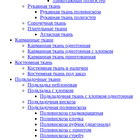
Трикотажный полиэстер
Рукавная ткань
Рукавная ткань поливискоза
Рукавная ткань полиэстер
Сорочечная ткань
Плательные ткани
Атласная ткань
Карманные ткани
Карманная ткань однотонная
Карманная ткань однотонная с хлопком
Карманная ткань принтованная
Костюмная ткань
Костюмная ткань в наличии
Костюмная ткань под заказ
Подкладочные ткани
Подкладка нейлоновая
Подкладка с хлопком
Подкладочная ткань с хлопком однотонная
Подкладочная вискоза
Подкладочная поливискоза
Поливискоза гладкокрашеная
Поливискоза елочка
Поливискоза рубчик (диагональ)
Поливискоза с принтом
Поливискоза стрейч