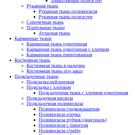
Трикотажный полиэстер
Рукавная ткань
Рукавная ткань поливискоза
Рукавная ткань полиэстер
Сорочечная ткань
Плательные ткани
Атласная ткань
Карманные ткани
Карманная ткань однотонная
Карманная ткань однотонная с хлопком
Карманная ткань принтованная
Костюмная ткань
Костюмная ткань в наличии
Костюмная ткань под заказ
Подкладочные ткани
Подкладка нейлоновая
Подкладка с хлопком
Подкладочная ткань с хлопком однотонная
Подкладочная вискоза
Подкладочная поливискоза
Поливискоза гладкокрашеная
Поливискоза елочка
Поливискоза рубчик (диагональ)
Поливискоза с принтом
Поливискоза стрейч