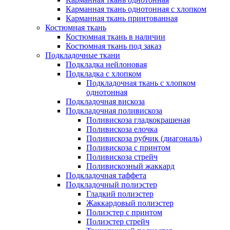
Карманная ткань однотонная с хлопком
Карманная ткань принтованная
Костюмная ткань
Костюмная ткань в наличии
Костюмная ткань под заказ
Подкладочные ткани
Подкладка нейлоновая
Подкладка с хлопком
Подкладочная ткань с хлопком
однотонная
Подкладочная вискоза
Подкладочная поливискоза
Поливискоза гладкокрашеная
Поливискоза елочка
Поливискоза рубчик (диагональ)
Поливискоза с принтом
Поливискоза стрейч
Поливискозный жаккард
Подкладочная таффета
Подкладочный полиэстер
Гладкий полиэстер
Жаккардовый полиэстер
Полиэстер с принтом
Полиэстер стрейч