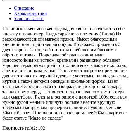
Описание
Характеристики
Условия заказа
Поливискозная смесовая подкладочная ткань сочетает в себе
вискозу и полиэстер. Гладь саржевого плетения (Твилл) Из
высококачественной мягкой пряжи.. Имеет благородный
внешний вид , приятная на ощупь. Возможно применять с
двус сторон . С лицевой стороны с небольшим блеском с
обратки матовая . Подкладка обладает отличными
износостойким качеством, крепкая на раздвижку, обладает
хорошей терморегуляцией: от поливискозы зимой не холодно,
а летом не слишком жарко. Ткань имеет широкое применение
для изготовления верхней одежды : костюмы, пальто, жакеты ,
куртки а также детской одежды и школьной формы. Цвет
ткани может отличаться от изображения в карточке товара,
так как цветопередача зависит от экрана вашего компьютера
или смартфона. Рулоны в основном с намоткой 100м если вам
нужно рулон меньше или чуть больше внесите вручную
требуемый метраж мы проверим наличие. Рулонов меньше
50м не бывает. При наличии на складе менее 300м в карточке
будет статус "Мало на складе"
Плотность гр/м2:
102