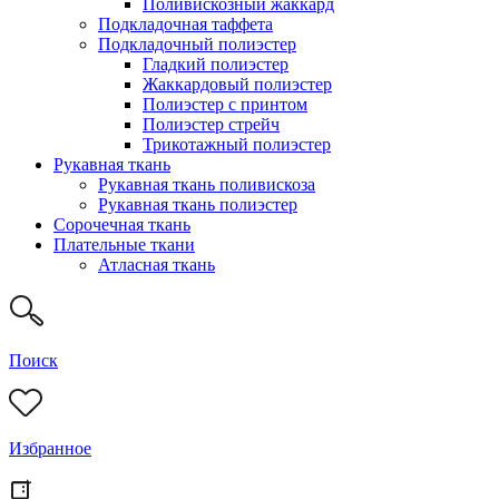
Поливискозный жаккард
Подкладочная таффета
Подкладочный полиэстер
Гладкий полиэстер
Жаккардовый полиэстер
Полиэстер с принтом
Полиэстер стрейч
Трикотажный полиэстер
Рукавная ткань
Рукавная ткань поливискоза
Рукавная ткань полиэстер
Сорочечная ткань
Плательные ткани
Атласная ткань
Поиск
Избранное