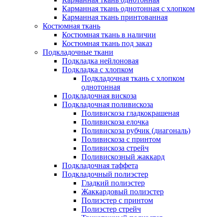
Карманная ткань однотонная с хлопком
Карманная ткань принтованная
Костюмная ткань
Костюмная ткань в наличии
Костюмная ткань под заказ
Подкладочные ткани
Подкладка нейлоновая
Подкладка с хлопком
Подкладочная ткань с хлопком
однотонная
Подкладочная вискоза
Подкладочная поливискоза
Поливискоза гладкокрашеная
Поливискоза елочка
Поливискоза рубчик (диагональ)
Поливискоза с принтом
Поливискоза стрейч
Поливискозный жаккард
Подкладочная таффета
Подкладочный полиэстер
Гладкий полиэстер
Жаккардовый полиэстер
Полиэстер с принтом
Полиэстер стрейч