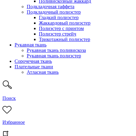
Поливискозный жаккард
Подкладочная таффета
Подкладочный полиэстер
Гладкий полиэстер
Жаккардовый полиэстер
Полиэстер с принтом
Полиэстер стрейч
Трикотажный полиэстер
Рукавная ткань
Рукавная ткань поливискоза
Рукавная ткань полиэстер
Сорочечная ткань
Плательные ткани
Атласная ткань
Поиск
Избранное