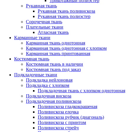
Трикотажный полиэстер
Рукавная ткань
Рукавная ткань поливискоза
Рукавная ткань полиэстер
Сорочечная ткань
Плательные ткани
Атласная ткань
Карманные ткани
Карманная ткань однотонная
Карманная ткань однотонная с хлопком
Карманная ткань принтованная
Костюмная ткань
Костюмная ткань в наличии
Костюмная ткань под заказ
Подкладочные ткани
Подкладка нейлоновая
Подкладка с хлопком
Подкладочная ткань с хлопком однотонная
Подкладочная вискоза
Подкладочная поливискоза
Поливискоза гладкокрашеная
Поливискоза елочка
Поливискоза рубчик (диагональ)
Поливискоза с принтом
Поливискоза стрейч