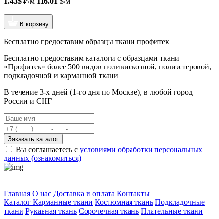
1.43$
₽/м
116.01
$/м
В корзину
Бесплатно предоставим образцы ткани профитек
Бесплатно предоставим
каталоги с образцами ткани
«Профитек»
более 500 видов
поливискозной, полиэстеровой,
подкладочной и карманной ткани
В течение 3-х дней
(1-го дня по Москве), в любой город
России и СНГ
Заказать каталог
Вы соглашаетесь с
условиями обработки персональных
данных (ознакомиться)
Профитек ткани
Главная
О нас
Доставка и оплата
Контакты
Каталог
Карманные ткани
Костюмная ткань
Подкладочные
ткани
Рукавная ткань
Сорочечная ткань
Плательные ткани