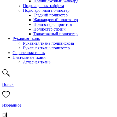
Поливискозный жаккард
Подкладочная таффета
Подкладочный полиэстер
Гладкий полиэстер
Жаккардовый полиэстер
Полиэстер с принтом
Полиэстер стрейч
Трикотажный полиэстер
Рукавная ткань
Рукавная ткань поливискоза
Рукавная ткань полиэстер
Сорочечная ткань
Плательные ткани
Атласная ткань
Поиск
Избранное