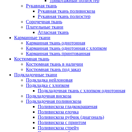
Трикотажный полиэстер
Рукавная ткань
Рукавная ткань поливискоза
Рукавная ткань полиэстер
Сорочечная ткань
Плательные ткани
Атласная ткань
Карманные ткани
Карманная ткань однотонная
Карманная ткань однотонная с хлопком
Карманная ткань принтованная
Костюмная ткань
Костюмная ткань в наличии
Костюмная ткань под заказ
Подкладочные ткани
Подкладка нейлоновая
Подкладка с хлопком
Подкладочная ткань с хлопком однотонная
Подкладочная вискоза
Подкладочная поливискоза
Поливискоза гладкокрашеная
Поливискоза елочка
Поливискоза рубчик (диагональ)
Поливискоза с принтом
Поливискоза стрейч