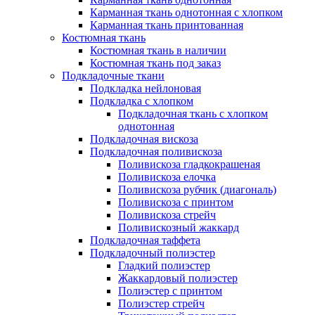
Карманная ткань однотонная с хлопком
Карманная ткань принтованная
Костюмная ткань
Костюмная ткань в наличии
Костюмная ткань под заказ
Подкладочные ткани
Подкладка нейлоновая
Подкладка с хлопком
Подкладочная ткань с хлопком
однотонная
Подкладочная вискоза
Подкладочная поливискоза
Поливискоза гладкокрашеная
Поливискоза елочка
Поливискоза рубчик (диагональ)
Поливискоза с принтом
Поливискоза стрейч
Поливискозный жаккард
Подкладочная таффета
Подкладочный полиэстер
Гладкий полиэстер
Жаккардовый полиэстер
Полиэстер с принтом
Полиэстер стрейч