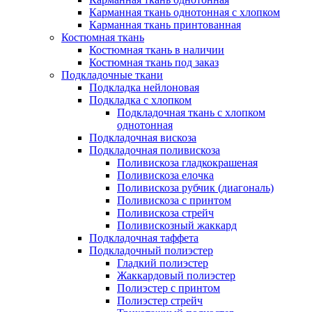
Карманная ткань однотонная с хлопком
Карманная ткань принтованная
Костюмная ткань
Костюмная ткань в наличии
Костюмная ткань под заказ
Подкладочные ткани
Подкладка нейлоновая
Подкладка с хлопком
Подкладочная ткань с хлопком
однотонная
Подкладочная вискоза
Подкладочная поливискоза
Поливискоза гладкокрашеная
Поливискоза елочка
Поливискоза рубчик (диагональ)
Поливискоза с принтом
Поливискоза стрейч
Поливискозный жаккард
Подкладочная таффета
Подкладочный полиэстер
Гладкий полиэстер
Жаккардовый полиэстер
Полиэстер с принтом
Полиэстер стрейч