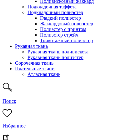
Поливискозный жаккард
Подкладочная таффета
Подкладочный полиэстер
Гладкий полиэстер
Жаккардовый полиэстер
Полиэстер с принтом
Полиэстер стрейч
Трикотажный полиэстер
Рукавная ткань
Рукавная ткань поливискоза
Рукавная ткань полиэстер
Сорочечная ткань
Плательные ткани
Атласная ткань
Поиск
Избранное