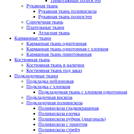
Трикотажный полиэстер
Рукавная ткань
Рукавная ткань поливискоза
Рукавная ткань полиэстер
Сорочечная ткань
Плательные ткани
Атласная ткань
Карманные ткани
Карманная ткань однотонная
Карманная ткань однотонная с хлопком
Карманная ткань принтованная
Костюмная ткань
Костюмная ткань в наличии
Костюмная ткань под заказ
Подкладочные ткани
Подкладка нейлоновая
Подкладка с хлопком
Подкладочная ткань с хлопком однотонная
Подкладочная вискоза
Подкладочная поливискоза
Поливискоза гладкокрашеная
Поливискоза елочка
Поливискоза рубчик (диагональ)
Поливискоза с принтом
Поливискоза стрейч