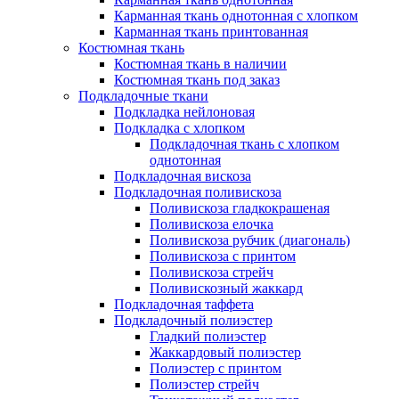
Карманная ткань однотонная с хлопком
Карманная ткань принтованная
Костюмная ткань
Костюмная ткань в наличии
Костюмная ткань под заказ
Подкладочные ткани
Подкладка нейлоновая
Подкладка с хлопком
Подкладочная ткань с хлопком
однотонная
Подкладочная вискоза
Подкладочная поливискоза
Поливискоза гладкокрашеная
Поливискоза елочка
Поливискоза рубчик (диагональ)
Поливискоза с принтом
Поливискоза стрейч
Поливискозный жаккард
Подкладочная таффета
Подкладочный полиэстер
Гладкий полиэстер
Жаккардовый полиэстер
Полиэстер с принтом
Полиэстер стрейч