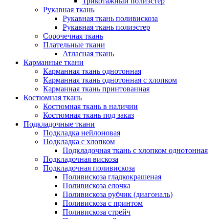
Трикотажный полиэстер
Рукавная ткань
Рукавная ткань поливискоза
Рукавная ткань полиэстер
Сорочечная ткань
Плательные ткани
Атласная ткань
Карманные ткани
Карманная ткань однотонная
Карманная ткань однотонная с хлопком
Карманная ткань принтованная
Костюмная ткань
Костюмная ткань в наличии
Костюмная ткань под заказ
Подкладочные ткани
Подкладка нейлоновая
Подкладка с хлопком
Подкладочная ткань с хлопком однотонная
Подкладочная вискоза
Подкладочная поливискоза
Поливискоза гладкокрашеная
Поливискоза елочка
Поливискоза рубчик (диагональ)
Поливискоза с принтом
Поливискоза стрейч