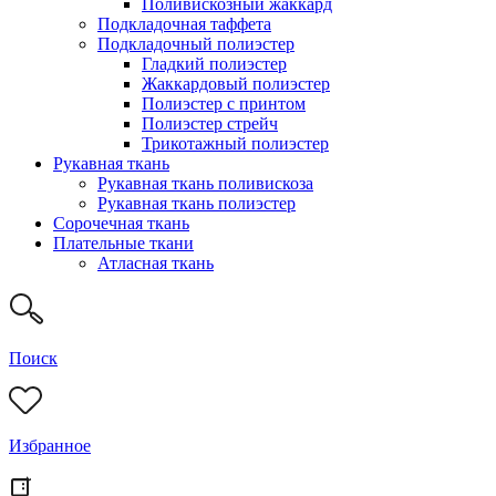
Поливискозный жаккард
Подкладочная таффета
Подкладочный полиэстер
Гладкий полиэстер
Жаккардовый полиэстер
Полиэстер с принтом
Полиэстер стрейч
Трикотажный полиэстер
Рукавная ткань
Рукавная ткань поливискоза
Рукавная ткань полиэстер
Сорочечная ткань
Плательные ткани
Атласная ткань
Поиск
Избранное