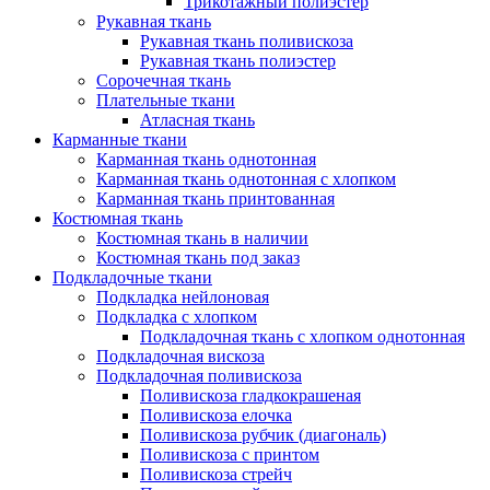
Трикотажный полиэстер
Рукавная ткань
Рукавная ткань поливискоза
Рукавная ткань полиэстер
Сорочечная ткань
Плательные ткани
Атласная ткань
Карманные ткани
Карманная ткань однотонная
Карманная ткань однотонная с хлопком
Карманная ткань принтованная
Костюмная ткань
Костюмная ткань в наличии
Костюмная ткань под заказ
Подкладочные ткани
Подкладка нейлоновая
Подкладка с хлопком
Подкладочная ткань с хлопком однотонная
Подкладочная вискоза
Подкладочная поливискоза
Поливискоза гладкокрашеная
Поливискоза елочка
Поливискоза рубчик (диагональ)
Поливискоза с принтом
Поливискоза стрейч