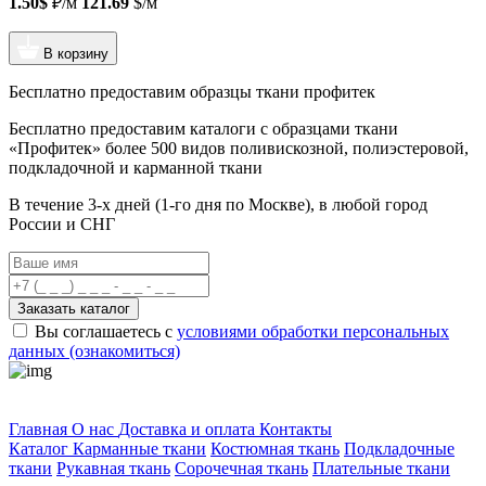
1.50$
₽/м
121.69
$/м
В корзину
Бесплатно предоставим образцы ткани профитек
Бесплатно предоставим
каталоги с образцами ткани
«Профитек»
более 500 видов
поливискозной, полиэстеровой,
подкладочной и карманной ткани
В течение 3-х дней
(1-го дня по Москве), в любой город
России и СНГ
Заказать каталог
Вы соглашаетесь с
условиями обработки персональных
данных (ознакомиться)
Профитек ткани
Главная
О нас
Доставка и оплата
Контакты
Каталог
Карманные ткани
Костюмная ткань
Подкладочные
ткани
Рукавная ткань
Сорочечная ткань
Плательные ткани