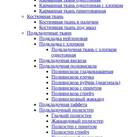
Карманная ткань однотонная с хлопком
Карманная ткань принтованная
Костюмная ткань
Костюмная ткань в наличии
Костюмная ткань под заказ
Подкладочные ткани
Подкладка нейлоновая
Подкладка с хлопком
Подкладочная ткань с хлопком
однотонная
Подкладочная вискоза
Подкладочная поливискоза
Поливискоза гладкокрашеная
Поливискоза елочка
Поливискоза рубчик (диагональ)
Поливискоза с принтом
Поливискоза стрейч
Поливискозный жаккард
Подкладочная таффета
Подкладочный полиэстер
Гладкий полиэстер
Жаккардовый полиэстер
Полиэстер с принтом
Полиэстер стрейч