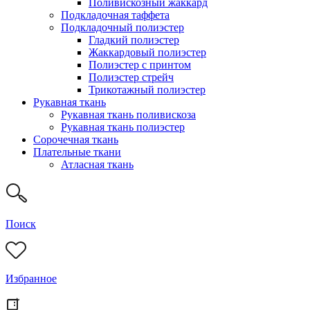
Поливискозный жаккард
Подкладочная таффета
Подкладочный полиэстер
Гладкий полиэстер
Жаккардовый полиэстер
Полиэстер с принтом
Полиэстер стрейч
Трикотажный полиэстер
Рукавная ткань
Рукавная ткань поливискоза
Рукавная ткань полиэстер
Сорочечная ткань
Плательные ткани
Атласная ткань
Поиск
Избранное