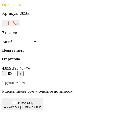
Осталось мало
Артикул: 2056/5
7 цветов
Цена за метр
От рулона
4.85$
393.48 ₽/м
-
+
1 рулон ~50м
Рулоны менее 50м уточняйте по запросу
В корзину
по
242.50 $
/
19674.00 ₽