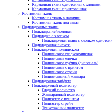
Карманная ткань однотонная с хлопком
Карманная ткань принтованная
Костюмная ткань
Костюмная ткань в наличии
Костюмная ткань под заказ
Подкладочные ткани
Подкладка нейлоновая
Подкладка с хлопком
Подкладочная ткань с хлопком однотон
Подкладочная вискоза
Подкладочная поливискоза
Поливискоза гладкокрашеная
Поливискоза елочка
Поливискоза рубчик (диагональ)
Поливискоза с принтом
Поливискоза стрейч
Поливискозный жаккард
Подкладочная таффета
Подкладочный полиэстер
Гладкий полиэстер
Жаккардовый полиэстер
Полиэстер с принтом
Полиэстер стрейч
Трикотажный полиэстер