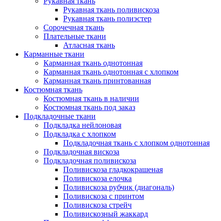
Рукавная ткань
Рукавная ткань поливискоза
Рукавная ткань полиэстер
Сорочечная ткань
Плательные ткани
Атласная ткань
Карманные ткани
Карманная ткань однотонная
Карманная ткань однотонная с хлопком
Карманная ткань принтованная
Костюмная ткань
Костюмная ткань в наличии
Костюмная ткань под заказ
Подкладочные ткани
Подкладка нейлоновая
Подкладка с хлопком
Подкладочная ткань с хлопком однотонная
Подкладочная вискоза
Подкладочная поливискоза
Поливискоза гладкокрашеная
Поливискоза елочка
Поливискоза рубчик (диагональ)
Поливискоза с принтом
Поливискоза стрейч
Поливискозный жаккард