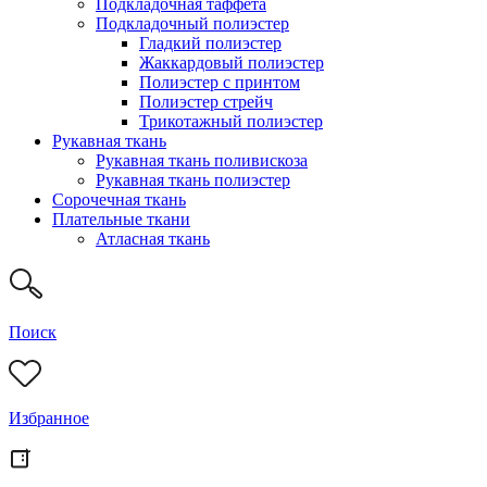
Подкладочная таффета
Подкладочный полиэстер
Гладкий полиэстер
Жаккардовый полиэстер
Полиэстер с принтом
Полиэстер стрейч
Трикотажный полиэстер
Рукавная ткань
Рукавная ткань поливискоза
Рукавная ткань полиэстер
Сорочечная ткань
Плательные ткани
Атласная ткань
Поиск
Избранное