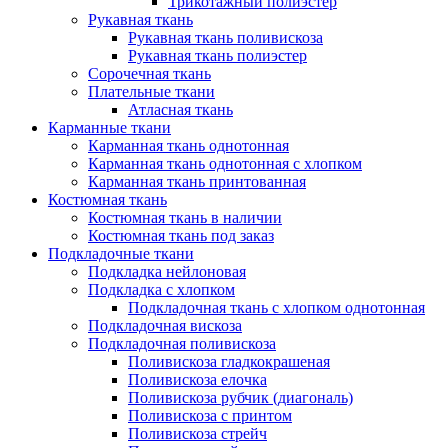
Трикотажный полиэстер
Рукавная ткань
Рукавная ткань поливискоза
Рукавная ткань полиэстер
Сорочечная ткань
Плательные ткани
Атласная ткань
Карманные ткани
Карманная ткань однотонная
Карманная ткань однотонная с хлопком
Карманная ткань принтованная
Костюмная ткань
Костюмная ткань в наличии
Костюмная ткань под заказ
Подкладочные ткани
Подкладка нейлоновая
Подкладка с хлопком
Подкладочная ткань с хлопком однотонная
Подкладочная вискоза
Подкладочная поливискоза
Поливискоза гладкокрашеная
Поливискоза елочка
Поливискоза рубчик (диагональ)
Поливискоза с принтом
Поливискоза стрейч