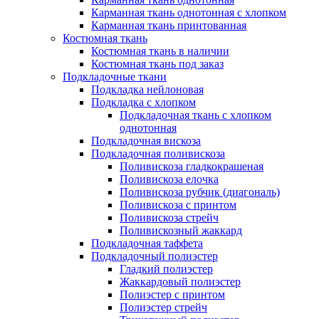
Карманная ткань однотонная с хлопком
Карманная ткань принтованная
Костюмная ткань
Костюмная ткань в наличии
Костюмная ткань под заказ
Подкладочные ткани
Подкладка нейлоновая
Подкладка с хлопком
Подкладочная ткань с хлопком
однотонная
Подкладочная вискоза
Подкладочная поливискоза
Поливискоза гладкокрашеная
Поливискоза елочка
Поливискоза рубчик (диагональ)
Поливискоза с принтом
Поливискоза стрейч
Поливискозный жаккард
Подкладочная таффета
Подкладочный полиэстер
Гладкий полиэстер
Жаккардовый полиэстер
Полиэстер с принтом
Полиэстер стрейч