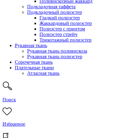
Поливискозный жаккард
Подкладочная таффета
Подкладочный полиэстер
Гладкий полиэстер
Жаккардовый полиэстер
Полиэстер с принтом
Полиэстер стрейч
Трикотажный полиэстер
Рукавная ткань
Рукавная ткань поливискоза
Рукавная ткань полиэстер
Сорочечная ткань
Плательные ткани
Атласная ткань
Поиск
Избранное