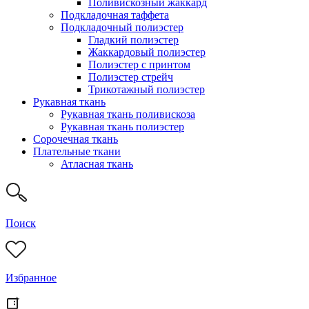
Поливискозный жаккард
Подкладочная таффета
Подкладочный полиэстер
Гладкий полиэстер
Жаккардовый полиэстер
Полиэстер с принтом
Полиэстер стрейч
Трикотажный полиэстер
Рукавная ткань
Рукавная ткань поливискоза
Рукавная ткань полиэстер
Сорочечная ткань
Плательные ткани
Атласная ткань
Поиск
Избранное