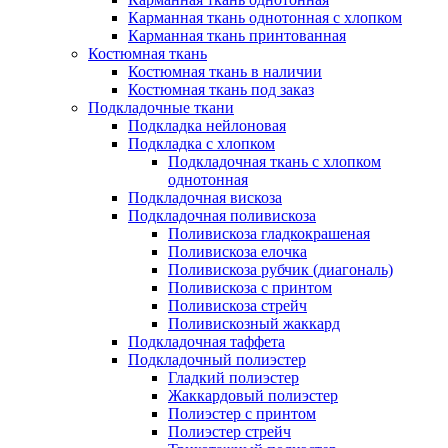
Карманная ткань однотонная с хлопком
Карманная ткань принтованная
Костюмная ткань
Костюмная ткань в наличии
Костюмная ткань под заказ
Подкладочные ткани
Подкладка нейлоновая
Подкладка с хлопком
Подкладочная ткань с хлопком
однотонная
Подкладочная вискоза
Подкладочная поливискоза
Поливискоза гладкокрашеная
Поливискоза елочка
Поливискоза рубчик (диагональ)
Поливискоза с принтом
Поливискоза стрейч
Поливискозный жаккард
Подкладочная таффета
Подкладочный полиэстер
Гладкий полиэстер
Жаккардовый полиэстер
Полиэстер с принтом
Полиэстер стрейч