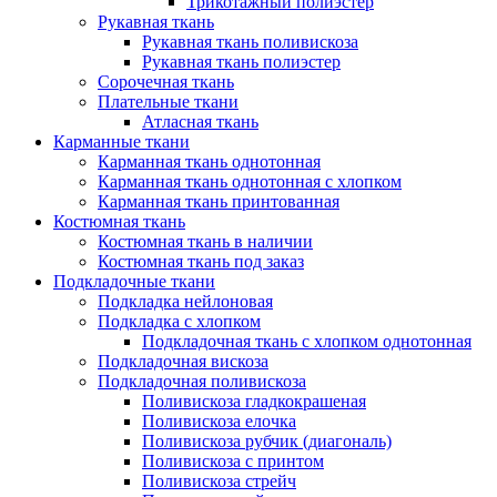
Трикотажный полиэстер
Рукавная ткань
Рукавная ткань поливискоза
Рукавная ткань полиэстер
Сорочечная ткань
Плательные ткани
Атласная ткань
Карманные ткани
Карманная ткань однотонная
Карманная ткань однотонная с хлопком
Карманная ткань принтованная
Костюмная ткань
Костюмная ткань в наличии
Костюмная ткань под заказ
Подкладочные ткани
Подкладка нейлоновая
Подкладка с хлопком
Подкладочная ткань с хлопком однотонная
Подкладочная вискоза
Подкладочная поливискоза
Поливискоза гладкокрашеная
Поливискоза елочка
Поливискоза рубчик (диагональ)
Поливискоза с принтом
Поливискоза стрейч