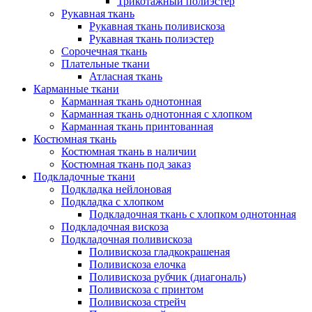
Трикотажный полиэстер
Рукавная ткань
Рукавная ткань поливискоза
Рукавная ткань полиэстер
Сорочечная ткань
Плательные ткани
Атласная ткань
Карманные ткани
Карманная ткань однотонная
Карманная ткань однотонная с хлопком
Карманная ткань принтованная
Костюмная ткань
Костюмная ткань в наличии
Костюмная ткань под заказ
Подкладочные ткани
Подкладка нейлоновая
Подкладка с хлопком
Подкладочная ткань с хлопком однотонная
Подкладочная вискоза
Подкладочная поливискоза
Поливискоза гладкокрашеная
Поливискоза елочка
Поливискоза рубчик (диагональ)
Поливискоза с принтом
Поливискоза стрейч