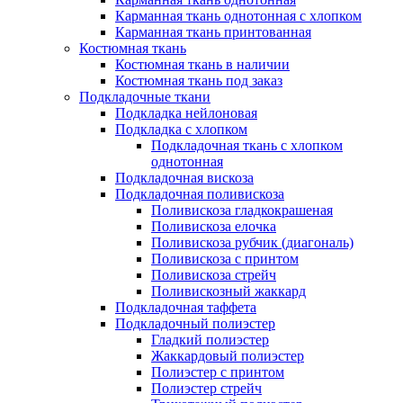
Карманная ткань однотонная с хлопком
Карманная ткань принтованная
Костюмная ткань
Костюмная ткань в наличии
Костюмная ткань под заказ
Подкладочные ткани
Подкладка нейлоновая
Подкладка с хлопком
Подкладочная ткань с хлопком
однотонная
Подкладочная вискоза
Подкладочная поливискоза
Поливискоза гладкокрашеная
Поливискоза елочка
Поливискоза рубчик (диагональ)
Поливискоза с принтом
Поливискоза стрейч
Поливискозный жаккард
Подкладочная таффета
Подкладочный полиэстер
Гладкий полиэстер
Жаккардовый полиэстер
Полиэстер с принтом
Полиэстер стрейч