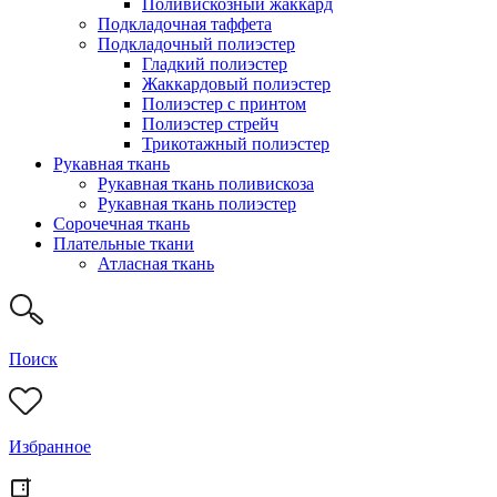
Поливискозный жаккард
Подкладочная таффета
Подкладочный полиэстер
Гладкий полиэстер
Жаккардовый полиэстер
Полиэстер с принтом
Полиэстер стрейч
Трикотажный полиэстер
Рукавная ткань
Рукавная ткань поливискоза
Рукавная ткань полиэстер
Сорочечная ткань
Плательные ткани
Атласная ткань
Поиск
Избранное