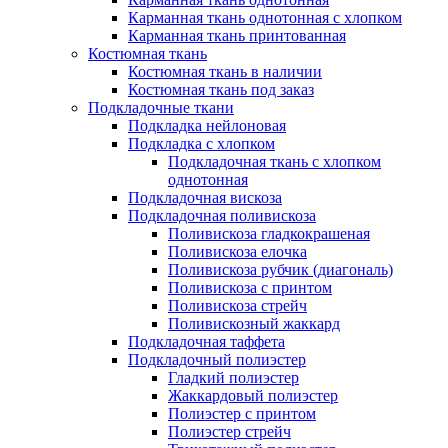
Карманная ткань однотонная с хлопком
Карманная ткань принтованная
Костюмная ткань
Костюмная ткань в наличии
Костюмная ткань под заказ
Подкладочные ткани
Подкладка нейлоновая
Подкладка с хлопком
Подкладочная ткань с хлопком
однотонная
Подкладочная вискоза
Подкладочная поливискоза
Поливискоза гладкокрашеная
Поливискоза елочка
Поливискоза рубчик (диагональ)
Поливискоза с принтом
Поливискоза стрейч
Поливискозный жаккард
Подкладочная таффета
Подкладочный полиэстер
Гладкий полиэстер
Жаккардовый полиэстер
Полиэстер с принтом
Полиэстер стрейч