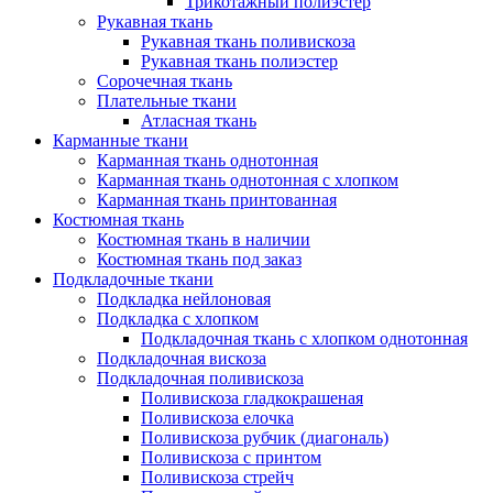
Трикотажный полиэстер
Рукавная ткань
Рукавная ткань поливискоза
Рукавная ткань полиэстер
Сорочечная ткань
Плательные ткани
Атласная ткань
Карманные ткани
Карманная ткань однотонная
Карманная ткань однотонная с хлопком
Карманная ткань принтованная
Костюмная ткань
Костюмная ткань в наличии
Костюмная ткань под заказ
Подкладочные ткани
Подкладка нейлоновая
Подкладка с хлопком
Подкладочная ткань с хлопком однотонная
Подкладочная вискоза
Подкладочная поливискоза
Поливискоза гладкокрашеная
Поливискоза елочка
Поливискоза рубчик (диагональ)
Поливискоза с принтом
Поливискоза стрейч