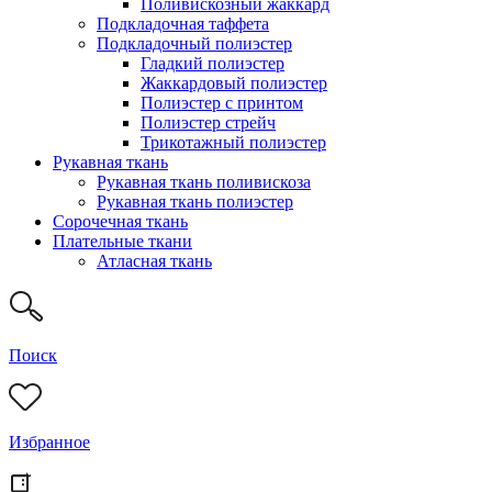
Поливискозный жаккард
Подкладочная таффета
Подкладочный полиэстер
Гладкий полиэстер
Жаккардовый полиэстер
Полиэстер с принтом
Полиэстер стрейч
Трикотажный полиэстер
Рукавная ткань
Рукавная ткань поливискоза
Рукавная ткань полиэстер
Сорочечная ткань
Плательные ткани
Атласная ткань
Поиск
Избранное