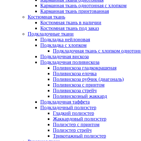
Карманная ткань однотонная с хлопком
Карманная ткань принтованная
Костюмная ткань
Костюмная ткань в наличии
Костюмная ткань под заказ
Подкладочные ткани
Подкладка нейлоновая
Подкладка с хлопком
Подкладочная ткань с хлопком однотон
Подкладочная вискоза
Подкладочная поливискоза
Поливискоза гладкокрашеная
Поливискоза елочка
Поливискоза рубчик (диагональ)
Поливискоза с принтом
Поливискоза стрейч
Поливискозный жаккард
Подкладочная таффета
Подкладочный полиэстер
Гладкий полиэстер
Жаккардовый полиэстер
Полиэстер с принтом
Полиэстер стрейч
Трикотажный полиэстер