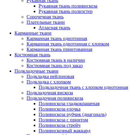
Рукавная ткань
Рукавная ткань поливискоза
Рукавная ткань полиэстер
Сорочечная ткань
Плательные ткани
Атласная ткань
Карманные ткани
Карманная ткань однотонная
Карманная ткань однотонная с хлопком
Карманная ткань принтованная
Костюмная ткань
Костюмная ткань в наличии
Костюмная ткань под заказ
Подкладочные ткани
Подкладка нейлоновая
Подкладка с хлопком
Подкладочная ткань с хлопком однотонная
Подкладочная вискоза
Подкладочная поливискоза
Поливискоза гладкокрашеная
Поливискоза елочка
Поливискоза рубчик (диагональ)
Поливискоза с принтом
Поливискоза стрейч
Поливискозный жаккард