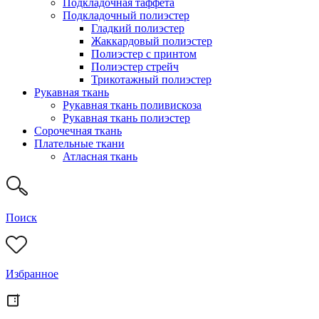
Подкладочная таффета
Подкладочный полиэстер
Гладкий полиэстер
Жаккардовый полиэстер
Полиэстер с принтом
Полиэстер стрейч
Трикотажный полиэстер
Рукавная ткань
Рукавная ткань поливискоза
Рукавная ткань полиэстер
Сорочечная ткань
Плательные ткани
Атласная ткань
Поиск
Избранное