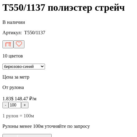
T550/1137 полиэстер стрейч
В наличии
Артикул: T550/1137
10 цветов
Цена за метр
От рулона
1.83$
148.47 ₽/м
-
+
1 рулон = 100м
Рулоны менее 100м уточняйте по запросу