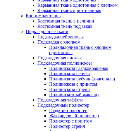
Карманная ткань однотонная с хлопком
Карманная ткань принтованная
Костюмная ткань
Костюмная ткань в наличии
Костюмная ткань под заказ
Подкладочные ткани
Подкладка нейлоновая
Подкладка с хлопком
Подкладочная ткань с хлопком
однотонная
Подкладочная вискоза
Подкладочная поливискоза
Поливискоза гладкокрашеная
Поливискоза елочка
Поливискоза рубчик (диагональ)
Поливискоза с принтом
Поливискоза стрейч
Поливискозный жаккард
Подкладочная таффета
Подкладочный полиэстер
Гладкий полиэстер
Жаккардовый полиэстер
Полиэстер с принтом
Полиэстер стрейч