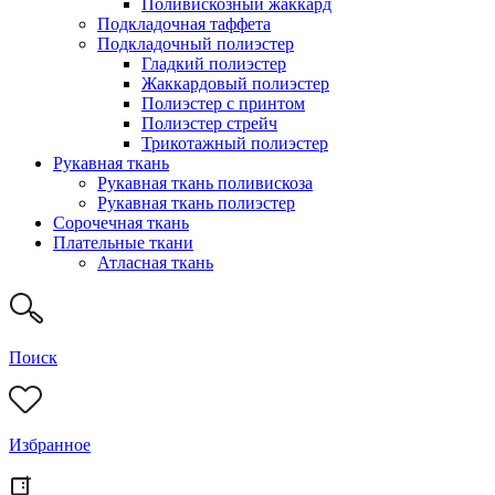
Поливискозный жаккард
Подкладочная таффета
Подкладочный полиэстер
Гладкий полиэстер
Жаккардовый полиэстер
Полиэстер с принтом
Полиэстер стрейч
Трикотажный полиэстер
Рукавная ткань
Рукавная ткань поливискоза
Рукавная ткань полиэстер
Сорочечная ткань
Плательные ткани
Атласная ткань
Поиск
Избранное