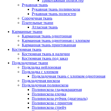
Трикотажный полиэстер
Рукавная ткань
Рукавная ткань поливискоза
Рукавная ткань полиэстер
Сорочечная ткань
Плательные ткани
Атласная ткань
Карманные ткани
Карманная ткань однотонная
Карманная ткань однотонная с хлопком
Карманная ткань принтованная
Костюмная ткань
Костюмная ткань в наличии
Костюмная ткань под заказ
Подкладочные ткани
Подкладка нейлоновая
Подкладка с хлопком
Подкладочная ткань с хлопком однотонная
Подкладочная вискоза
Подкладочная поливискоза
Поливискоза гладкокрашеная
Поливискоза елочка
Поливискоза рубчик (диагональ)
Поливискоза с принтом
Поливискоза стрейч