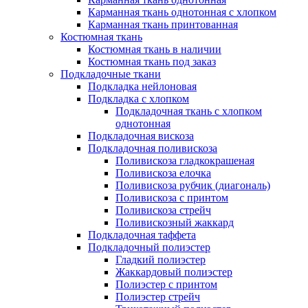
Карманная ткань однотонная с хлопком
Карманная ткань принтованная
Костюмная ткань
Костюмная ткань в наличии
Костюмная ткань под заказ
Подкладочные ткани
Подкладка нейлоновая
Подкладка с хлопком
Подкладочная ткань с хлопком
однотонная
Подкладочная вискоза
Подкладочная поливискоза
Поливискоза гладкокрашеная
Поливискоза елочка
Поливискоза рубчик (диагональ)
Поливискоза с принтом
Поливискоза стрейч
Поливискозный жаккард
Подкладочная таффета
Подкладочный полиэстер
Гладкий полиэстер
Жаккардовый полиэстер
Полиэстер с принтом
Полиэстер стрейч