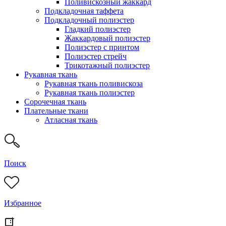
Поливискозный жаккард
Подкладочная таффета
Подкладочный полиэстер
Гладкий полиэстер
Жаккардовый полиэстер
Полиэстер с принтом
Полиэстер стрейч
Трикотажный полиэстер
Рукавная ткань
Рукавная ткань поливискоза
Рукавная ткань полиэстер
Сорочечная ткань
Плательные ткани
Атласная ткань
Поиск
Избранное