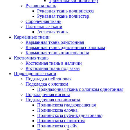
Трикотажный полиэстер
Рукавная ткань
Рукавная ткань поливискоза
Рукавная ткань полиэстер
Сорочечная ткань
Плательные ткани
Атласная ткань
Карманные ткани
Карманная ткань однотонная
Карманная ткань однотонная с хлопком
Карманная ткань принтованная
Костюмная ткань
Костюмная ткань в наличии
Костюмная ткань под заказ
Подкладочные ткани
Подкладка нейлоновая
Подкладка с хлопком
Подкладочная ткань с хлопком однотонная
Подкладочная вискоза
Подкладочная поливискоза
Поливискоза гладкокрашеная
Поливискоза елочка
Поливискоза рубчик (диагональ)
Поливискоза с принтом
Поливискоза стрейч